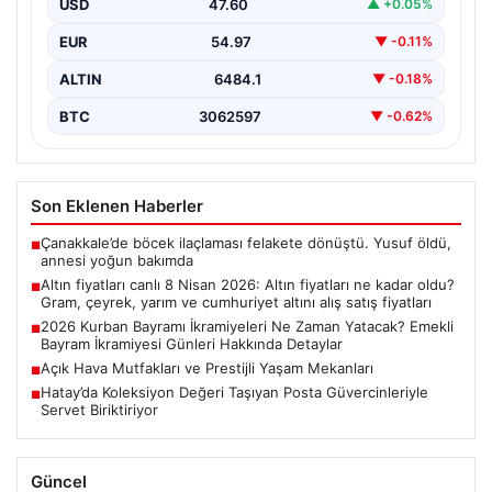
fiyatları
USD
47.60
▲ +0.05%
EUR
54.97
▼ -0.11%
ALTIN
6484.1
▼ -0.18%
BTC
3062597
▼ -0.62%
Son Eklenen Haberler
Çanakkale’de böcek ilaçlaması felakete dönüştü. Yusuf öldü,
■
annesi yoğun bakımda
Altın fiyatları canlı 8 Nisan 2026: Altın fiyatları ne kadar oldu?
■
Gram, çeyrek, yarım ve cumhuriyet altını alış satış fiyatları
2026 Kurban Bayramı İkramiyeleri Ne Zaman Yatacak? Emekli
■
Bayram İkramiyesi Günleri Hakkında Detaylar
Açık Hava Mutfakları ve Prestijli Yaşam Mekanları
■
Hatay’da Koleksiyon Değeri Taşıyan Posta Güvercinleriyle
■
Servet Biriktiriyor
Güncel