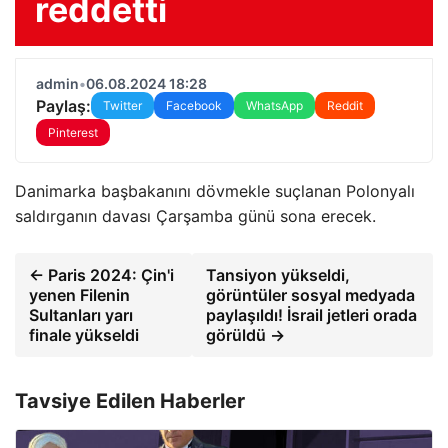
reddetti
admin
•
06.08.2024 18:28
Paylaş:
Twitter
Facebook
WhatsApp
Reddit
Pinterest
Danimarka başbakanını dövmekle suçlanan Polonyalı
saldırganın davası Çarşamba günü sona erecek.
← Paris 2024: Çin'i
Tansiyon yükseldi,
yenen Filenin
görüntüler sosyal medyada
Sultanları yarı
paylaşıldı! İsrail jetleri orada
finale yükseldi
görüldü →
Tavsiye Edilen Haberler