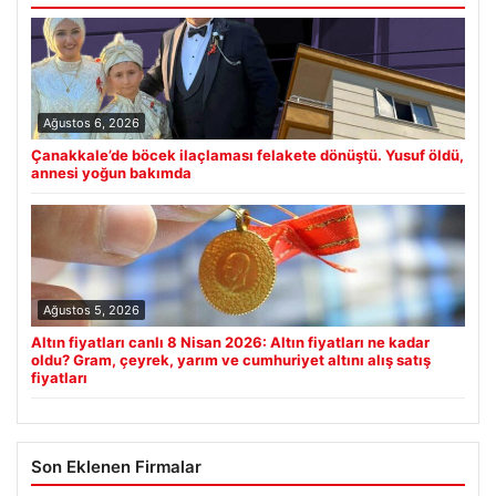
Ağustos 6, 2026
Çanakkale’de böcek ilaçlaması felakete dönüştü. Yusuf öldü,
annesi yoğun bakımda
Ağustos 5, 2026
Altın fiyatları canlı 8 Nisan 2026: Altın fiyatları ne kadar
oldu? Gram, çeyrek, yarım ve cumhuriyet altını alış satış
fiyatları
Son Eklenen Firmalar