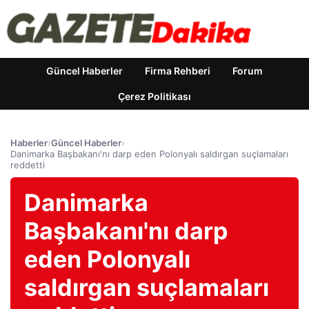
Güncel Haberler
Firma Rehberi
Forum
Çerez Politikası
Haberler
›
Güncel Haberler
›
Danimarka Başbakanı'nı darp eden Polonyalı saldırgan suçlamaları
reddetti
Danimarka
Başbakanı'nı darp
eden Polonyalı
saldırgan suçlamaları