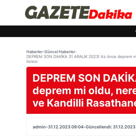
Haberler
›
Güncel Haberler
›
DEPREM SON DAKİKA 31 ARALIK 2023! Az önce deprem mi o
listesi
DEPREM SON DAKİKA
deprem mi oldu, ner
ve Kandilli Rasathan
admin
•
31.12.2023 09:04
•
Güncellendi: 31.12.2023