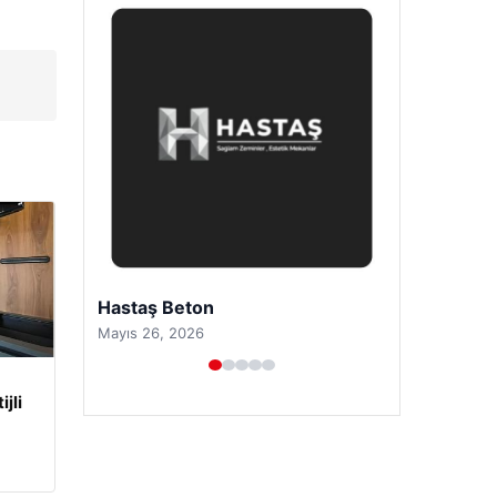
Prenses Night Club
Nisan 29, 2026
jli