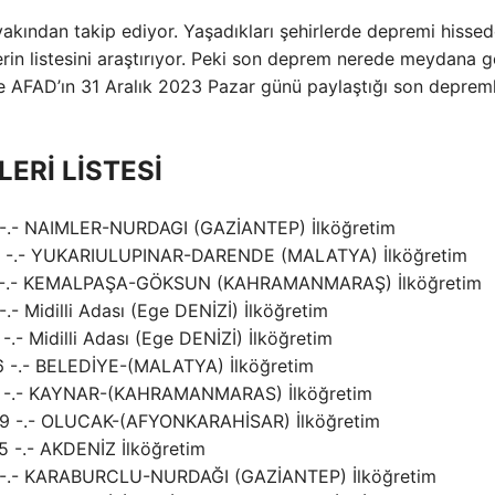
akından takip ediyor. Yaşadıkları şehirlerde depremi hisse
rin listesini araştırıyor. Peki son deprem nerede meydana g
 ve AFAD’ın 31 Aralık 2023 Pazar günü paylaştığı son depreml
ERİ LİSTESİ
.8 -.- NAIMLER-NURDAGI (GAZİANTEP) İlköğretim
 1.5 -.- YUKARIULUPINAR-DARENDE (MALATYA) İlköğretim
 1.8 -.- KEMALPAŞA-GÖKSUN (KAHRAMANMARAŞ) İlköğretim
-.- Midilli Adası (Ege DENİZİ) İlköğretim
-.- Midilli Adası (Ege DENİZİ) İlköğretim
.6 -.- BELEDİYE-(MALATYA) İlköğretim
 2.1 -.- KAYNAR-(KAHRAMANMARAS) İlköğretim
2.9 -.- OLUCAK-(AFYONKARAHİSAR) İlköğretim
.5 -.- AKDENİZ İlköğretim
1.4 -.- KARABURCLU-NURDAĞI (GAZİANTEP) İlköğretim