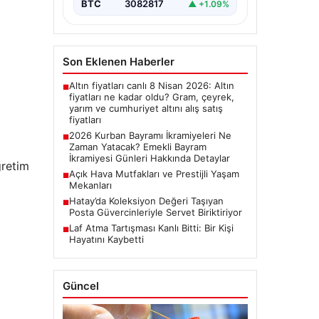
bayram ikramiyelerinin ne…
BTC
3082817
▲ +1.09%
Son Eklenen Haberler
Altın fiyatları canlı 8 Nisan 2026: Altın
■
fiyatları ne kadar oldu? Gram, çeyrek,
yarım ve cumhuriyet altını alış satış
fiyatları
2026 Kurban Bayramı İkramiyeleri Ne
■
Zaman Yatacak? Emekli Bayram
İkramiyesi Günleri Hakkında Detaylar
retim
Açık Hava Mutfakları ve Prestijli Yaşam
■
Mekanları
Hatay’da Koleksiyon Değeri Taşıyan
■
Posta Güvercinleriyle Servet Biriktiriyor
Laf Atma Tartışması Kanlı Bitti: Bir Kişi
■
Hayatını Kaybetti
Güncel