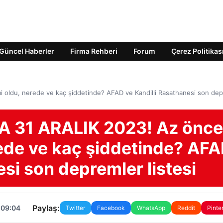
Güncel Haberler
Firma Rehberi
Forum
Çerez Politikas
ldu, nerede ve kaç şiddetinde? AFAD ve Kandilli Rasathanesi son dep
 31 ARALIK 2023! Az önce
ede ve kaç şiddetinde? AF
esi son depremler listesi
Paylaş:
 09:04
Twitter
Facebook
WhatsApp
Reddit
Pinte