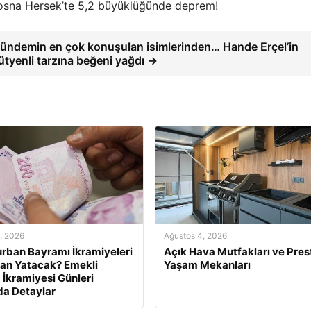
osna Hersek’te 5,2 büyüklüğünde deprem!
ündemin en çok konuşulan isimlerinden… Hande Erçel’in
ütyenli tarzına beğeni yağdı →
, 2026
Ağustos 4, 2026
rban Bayramı İkramiyeleri
Açık Hava Mutfakları ve Presti
an Yatacak? Emekli
Yaşam Mekanları
İkramiyesi Günleri
a Detaylar