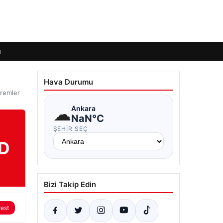
ı
Hava Durumu
remler
☁
Ankara
NaN°C
ŞEHIR SEÇ
AD
Bizi Takip Edin
rest