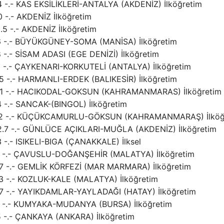
.4 -.- KAS EKSİLİKLERİ-ANTALYA (AKDENİZ) İlköğretim
0 -.- AKDENİZ İlköğretim
.5 -.- AKDENİZ İlköğretim
 1.6 -.- BÜYÜKGÜNEY-SOMA (MANİSA) İlköğretim
8 -.- SİSAM ADASI (EGE DENİZİ) İlköğretim
2.2 -.- ÇAYKENARI-KORKUTELİ (ANTALYA) İlköğretim
2.5 -.- HARMANLI-ERDEK (BALIKESİR) İlköğretim
- 1.1 -.- HACIKODAL-GOKSUN (KAHRAMANMARAS) İlköğretim
.4 -.- SANCAK-(BINGOL) İlköğretim
.- 1.2 -.- KÜÇÜKCAMURLU-GÖKSUN (KAHRAMANMARAŞ) İlköğ
- 2.7 -.- GÜNLÜCE AÇIKLARI-MUĞLA (AKDENİZ) İlköğretim
3 -.- ISIKELI-BIGA (ÇANAKKALE) İlksel
 1.6 -.- ÇAVUSLU-DOĞANŞEHİR (MALATYA) İlköğretim
 1.7 -.- GEMLİK KÖRFEZİ (MAR MARMARA) İlköğretim
2.3 -.- KOZLUK-KALE (MALATYA) İlköğretim
 1.7 -.- YAYIKDAMLAR-YAYLADAĞI (HATAY) İlköğretim
1.6 -.- KUMYAKA-MUDANYA (BURSA) İlköğretim
.5 -.- ÇANKAYA (ANKARA) İlköğretim