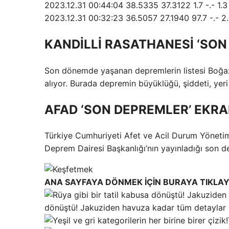
2023.12.31 00:44:04 38.5335 37.3122 1.7 -.-
2023.12.31 00:32:23 36.5057 27.1940 97.7 -.- 2
KANDİLLİ RASATHANESİ ‘SON
Son dönemde yaşanan depremlerin listesi Boğaziç
alıyor. Burada depremin büyüklüğü, şiddeti, yeri 
AFAD ‘SON DEPREMLER’ EKRA
Türkiye Cumhuriyeti Afet ve Acil Durum Yönetim
Deprem Dairesi Başkanlığı’nın yayınladığı son de
ANA SAYFAYA DÖNMEK İÇİN BURAYA TIKLAY
dönüştü! Jakuziden havuza kadar tüm detaylar 