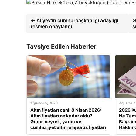
B
← Aliyev’in cumhurbaşkanlığı adaylığı
G
resmen onaylandı
s
Tavsiye Edilen Haberler
Ağustos 5, 2026
Ağustos 4
Altın fiyatları canlı 8 Nisan 2026:
2026 Ku
Altın fiyatları ne kadar oldu?
Ne Zam
Gram, çeyrek, yarım ve
Bayram 
cumhuriyet altını alış satış fiyatları
Hakkınd