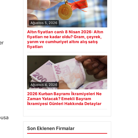
Ağustos 5, 2026
Altın fiyatları canlı 8 Nisan 2026: Altın
fiyatları ne kadar oldu? Gram, çeyrek,
yarım ve cumhuriyet altını alış satış
er
fiyatları
Ağustos 4, 2026
2026 Kurban Bayramı İkramiyeleri Ne
Zaman Yatacak? Emekli Bayram
İkramiyesi Günleri Hakkında Detaylar
busa
Son Eklenen Firmalar