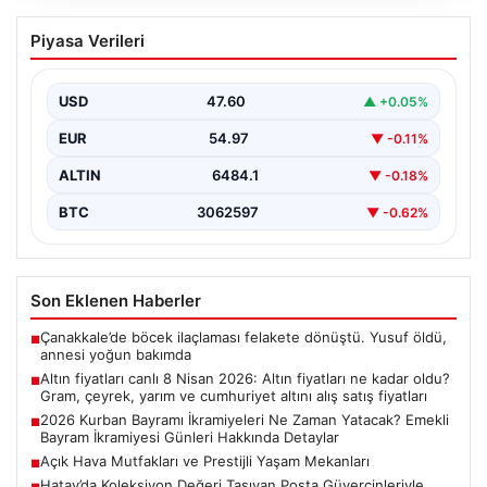
Altın fiyatları canlı 8 Nisan 2026: Altın
Piyasa Verileri
fiyatları ne kadar oldu? Gram, çeyrek,
yarım ve cumhuriyet altını alış satış
fiyatları
USD
47.60
▲ +0.05%
EUR
54.97
▼ -0.11%
ALTIN
6484.1
▼ -0.18%
BTC
3062597
▼ -0.62%
Son Eklenen Haberler
Çanakkale’de böcek ilaçlaması felakete dönüştü. Yusuf öldü,
■
annesi yoğun bakımda
Altın fiyatları canlı 8 Nisan 2026: Altın fiyatları ne kadar oldu?
■
Gram, çeyrek, yarım ve cumhuriyet altını alış satış fiyatları
2026 Kurban Bayramı İkramiyeleri Ne Zaman Yatacak? Emekli
■
Bayram İkramiyesi Günleri Hakkında Detaylar
Açık Hava Mutfakları ve Prestijli Yaşam Mekanları
■
Hatay’da Koleksiyon Değeri Taşıyan Posta Güvercinleriyle