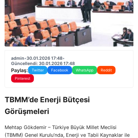
admin
•
30.01.2026 17:48
•
Güncellendi: 30.01.2026 17:48
Paylaş:
Twitter
Facebook
WhatsApp
Reddit
Pinterest
TBMM’de Enerji Bütçesi
Görüşmeleri
Mehtap Gökdemir – Türkiye Büyük Millet Meclisi
(TBMM) Genel Kurulu’nda, Enerji ve Tabii Kaynaklar ile