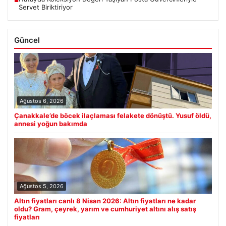
■
Servet Biriktiriyor
Güncel
Ağustos 6, 2026
Çanakkale’de böcek ilaçlaması felakete dönüştü. Yusuf öldü,
annesi yoğun bakımda
Ağustos 5, 2026
Altın fiyatları canlı 8 Nisan 2026: Altın fiyatları ne kadar
oldu? Gram, çeyrek, yarım ve cumhuriyet altını alış satış
fiyatları