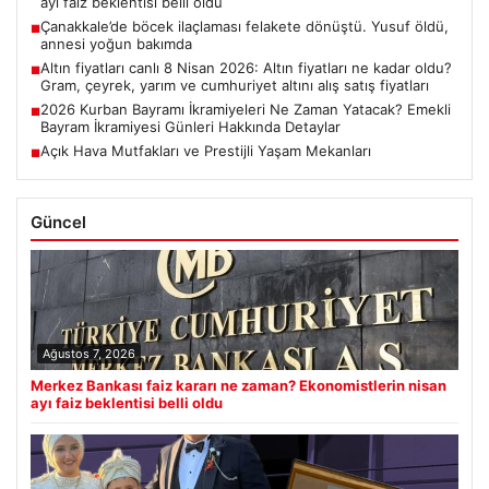
ayı faiz beklentisi belli oldu
Çanakkale’de böcek ilaçlaması felakete dönüştü. Yusuf öldü,
■
annesi yoğun bakımda
Altın fiyatları canlı 8 Nisan 2026: Altın fiyatları ne kadar oldu?
■
Gram, çeyrek, yarım ve cumhuriyet altını alış satış fiyatları
2026 Kurban Bayramı İkramiyeleri Ne Zaman Yatacak? Emekli
■
Bayram İkramiyesi Günleri Hakkında Detaylar
Açık Hava Mutfakları ve Prestijli Yaşam Mekanları
■
Güncel
Ağustos 7, 2026
Merkez Bankası faiz kararı ne zaman? Ekonomistlerin nisan
ayı faiz beklentisi belli oldu