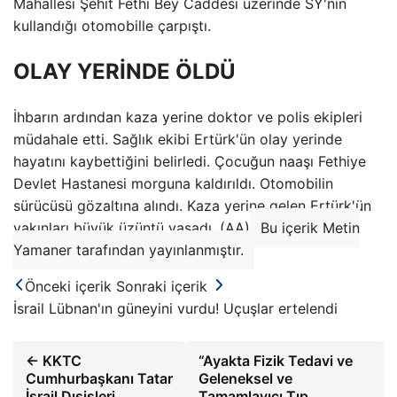
Mahallesi Şehit Fethi Bey Caddesi üzerinde SY'nin
kullandığı otomobille çarpıştı.
OLAY YERİNDE ÖLDÜ
İhbarın ardından kaza yerine doktor ve polis ekipleri
müdahale etti. Sağlık ekibi Ertürk'ün olay yerinde
hayatını kaybettiğini belirledi. Çocuğun naaşı Fethiye
Devlet Hastanesi morguna kaldırıldı. Otomobilin
sürücüsü gözaltına alındı. Kaza yerine gelen Ertürk'ün
yakınları büyük üzüntü yaşadı. (AA)
Bu içerik Metin
Yamaner tarafından yayınlanmıştır.
Önceki içerik
Sonraki içerik
İsrail Lübnan'ın güneyini vurdu! Uçuşlar ertelendi
← KKTC
“Ayakta Fizik Tedavi ve
Cumhurbaşkanı Tatar
Geleneksel ve
İsrail Dışişleri
Tamamlayıcı Tıp