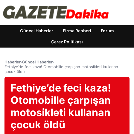
Güncel Haberler
Firma Rehberi
Forum
Çerez Politikası
Haberler
›
Güncel Haberler
›
Fethiye’de feci kaza! Otomobille çarpışan motosikleti kullanan
çocuk öldü
Fethiye’de feci kaza!
Otomobille çarpışan
motosikleti kullanan
çocuk öldü