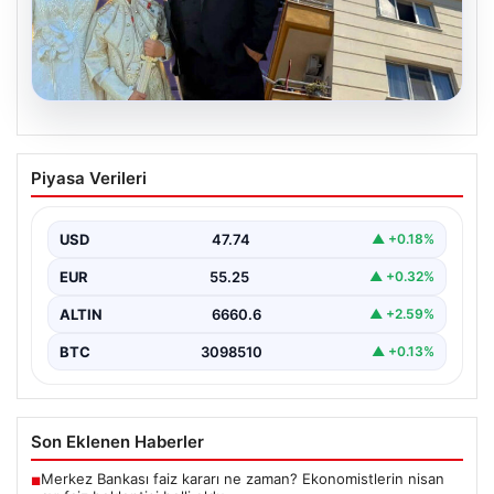
06.08.2026
Çanakkale’de böcek ilaçlaması felakete
Piyasa Verileri
dönüştü. Yusuf öldü, annesi yoğun
bakımda
USD
47.74
▲ +0.18%
EUR
55.25
▲ +0.32%
ALTIN
6660.6
▲ +2.59%
BTC
3098510
▲ +0.13%
Son Eklenen Haberler
Merkez Bankası faiz kararı ne zaman? Ekonomistlerin nisan
■