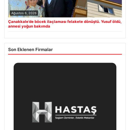
Ağustos 6, 2026
Çanakkale’de böcek ilaçlaması felakete dönüştü. Yusuf öldü,
annesi yoğun bakımda
Son Eklenen Firmalar