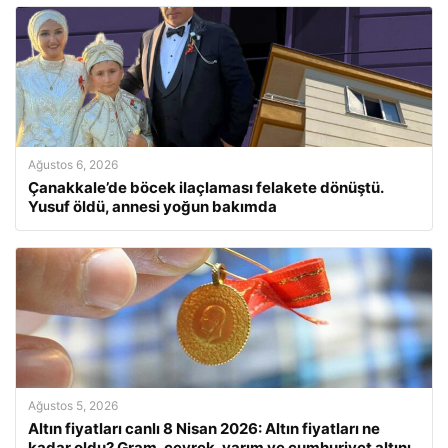
Ağustos 6, 2026
Çanakkale’de böcek ilaçlaması felakete dönüştü.
Yusuf öldü, annesi yoğun bakımda
Ağustos 5, 2026
Altın fiyatları canlı 8 Nisan 2026: Altın fiyatları ne
kadar oldu? Gram, çeyrek, yarım ve cumhuriyet altını