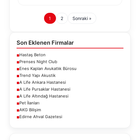
1
2
Sonraki »
Son Eklenen Firmalar
Hastaş Beton
■
Prenses Night Club
■
Enes Kaplan Avukatlık Bürosu
■
Trend Yapı Akustik
■
A Life Ankara Hastanesi
■
A Life Pursaklar Hastanesi
■
A Life Altındağ Hastanesi
■
Pet İlanları
■
AKG Bilişim
■
Edirne Ahval Gazetesi
■