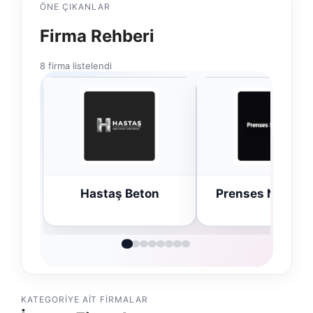
ÖNE ÇIKANLAR
Firma Rehberi
8 firma listelendi
n
Prenses Night Club
Enes Kaplan
Avukatlık Büro
KATEGORIYE AIT FIRMALAR