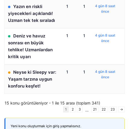
Yazın en riskli
1
1
4 gün 8 saat
önce
yiyecekleri açıklandı!
Uzman tek tek sıraladı
Deniz ve havuz
1
1
4 gün 8 saat
önce
sonrası en büyük
tehlike! Uzmanlardan
kritik uyarı
Neyse ki Sleepy var:
1
1
4 gün 8 saat
önce
Yaşam tarzına uygun
konforu keşfet!
15 konu görüntüleniyor - 1 ile 15 arası (toplam 341)
1
2
3
21
22
23
→
…
Yeni konu oluşturmak için giriş yapmalısınız.