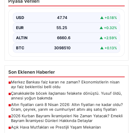
Piyasa Verileri
dönüştü. Yusuf öldü, annesi yoğun
bakımda
USD
47.74
▲ +0.18%
EUR
55.25
▲ +0.32%
ALTIN
6660.6
▲ +2.59%
BTC
3098510
▲ +0.13%
Son Eklenen Haberler
Merkez Bankası faiz kararı ne zaman? Ekonomistlerin nisan
■
ayı faiz beklentisi belli oldu
Çanakkale’de böcek ilaçlaması felakete dönüştü. Yusuf öldü,
■
annesi yoğun bakımda
Altın fiyatları canlı 8 Nisan 2026: Altın fiyatları ne kadar oldu?
■
Gram, çeyrek, yarım ve cumhuriyet altını alış satış fiyatları
2026 Kurban Bayramı İkramiyeleri Ne Zaman Yatacak? Emekli
■
Bayram İkramiyesi Günleri Hakkında Detaylar
Açık Hava Mutfakları ve Prestijli Yaşam Mekanları
■