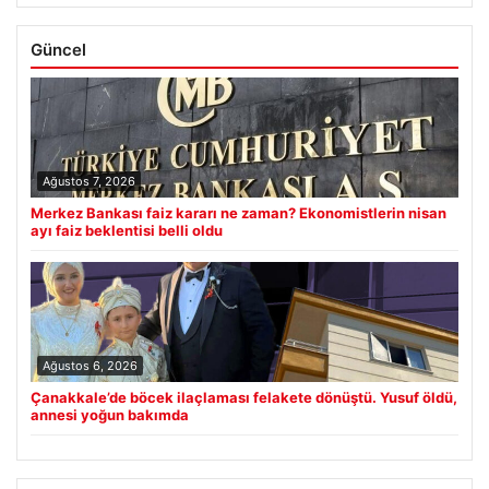
Güncel
Ağustos 7, 2026
Merkez Bankası faiz kararı ne zaman? Ekonomistlerin nisan
ayı faiz beklentisi belli oldu
Ağustos 6, 2026
Çanakkale’de böcek ilaçlaması felakete dönüştü. Yusuf öldü,
annesi yoğun bakımda