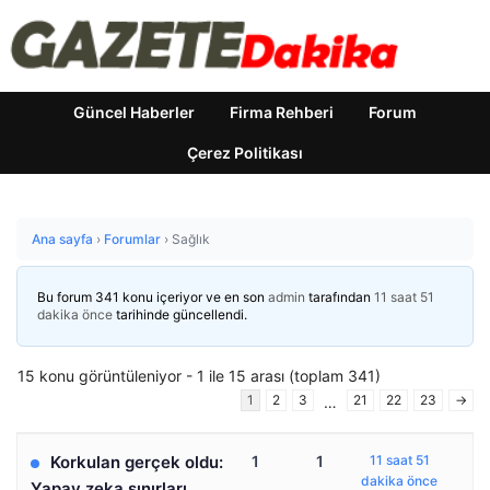
Güncel Haberler
Firma Rehberi
Forum
Çerez Politikası
Ana sayfa
›
Forumlar
›
Sağlık
Bu forum 341 konu içeriyor ve en son
admin
tarafından
11 saat 51
dakika önce
tarihinde güncellendi.
15 konu görüntüleniyor - 1 ile 15 arası (toplam 341)
1
2
3
21
22
23
→
…
Korkulan gerçek oldu:
1
1
11 saat 51
dakika önce
Yapay zeka sınırları