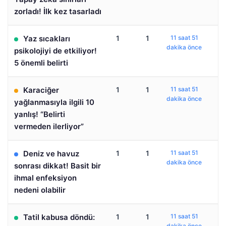
zorladı! İlk kez tasarladı
Yaz sıcakları
1
1
11 saat 51
dakika önce
psikolojiyi de etkiliyor!
5 önemli belirti
Karaciğer
1
1
11 saat 51
dakika önce
yağlanmasıyla ilgili 10
yanlış! “Belirti
vermeden ilerliyor”
Deniz ve havuz
1
1
11 saat 51
dakika önce
sonrası dikkat! Basit bir
ihmal enfeksiyon
nedeni olabilir
Tatil kabusa döndü:
1
1
11 saat 51
dakika önce