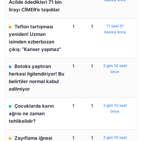
Acilde ödedikleri 71 bin
lirayı CİMER’e taşıdılar
Teflon tartışması
1
1
11 saat 51
dakika önce
yeniden! Uzman
isimden ezberbozan
çıkış: “Kanser yapmaz”
Botoks yaptıran
1
1
2 gün 10 saat
önce
herkesi ilgilendiriyor! Bu
belirtiler normal kabul
edilmiyor
Çocuklarda karın
1
1
2 gün 10 saat
önce
ağrısı ne zaman
tehlikelidir?
Zayıflama iğnesi
1
1
2 gün 10 saat