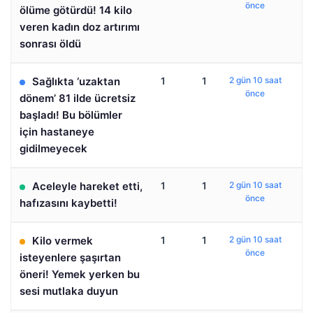
önce
ölüme götürdü! 14 kilo
veren kadın doz artırımı
sonrası öldü
Sağlıkta ‘uzaktan
1
1
2 gün 10 saat
önce
dönem’ 81 ilde ücretsiz
başladı! Bu bölümler
için hastaneye
gidilmeyecek
Aceleyle hareket etti,
1
1
2 gün 10 saat
önce
hafızasını kaybetti!
Kilo vermek
1
1
2 gün 10 saat
önce
isteyenlere şaşırtan
öneri! Yemek yerken bu
sesi mutlaka duyun