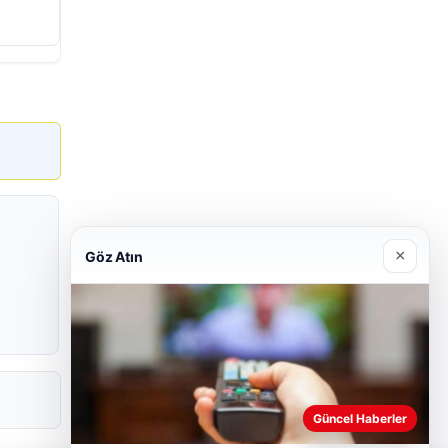
×
Göz Atın
Güncel Haberler