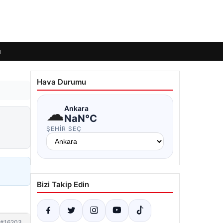
ı
Hava Durumu
☁
Ankara
NaN°C
ŞEHIR SEÇ
Bizi Takip Edin
#16203