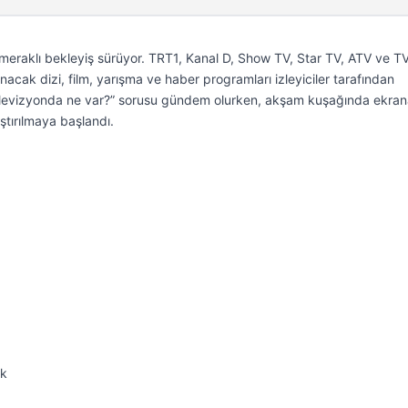
 meraklı bekleyiş sürüyor. TRT1, Kanal D, Show TV, Star TV, ATV ve T
cak dizi, film, yarışma ve haber programları izleyiciler tarafından
televizyonda ne var?” sorusu gündem olurken, akşam kuşağında ekra
tırılmaya başlandı.
ek