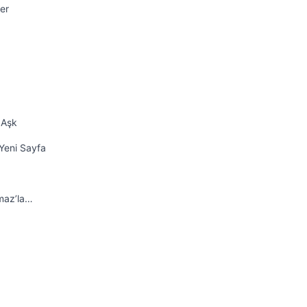
er
 Aşk
Yeni Sayfa
maz’la…