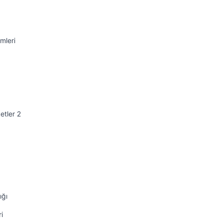
mleri
etler 2
ığı
i