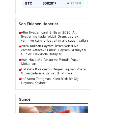
bayram ikramiyelerinin ne…
BTC
3082817
▲ +1.09%
Son Eklenen Haberler
Altın fiyatları canlı 8 Nisan 2026: Altın
■
fiyatları ne kadar oldu? Gram, çeyrek,
yarım ve cumhuriyet altını alış satış fiyatları
2026 Kurban Bayramı İkramiyeleri Ne
■
Zaman Yatacak? Emekli Bayram İkramiyesi
Günleri Hakkında Detaylar
Açık Hava Mutfakları ve Prestijli Yaşam
■
Mekanları
Hatay’da Koleksiyon Değeri Taşıyan Posta
■
Güvercinleriyle Servet Biriktiriyor
Laf Atma Tartışması Kanlı Bitti: Bir Kişi
■
Hayatını Kaybetti
Güncel