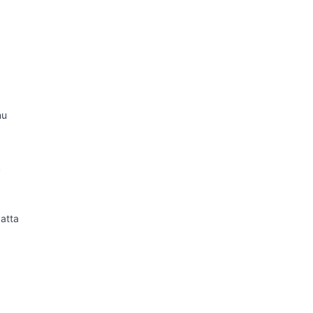
nu
k
atta