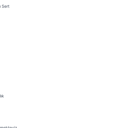
ı Sert
lık
emekteyiz