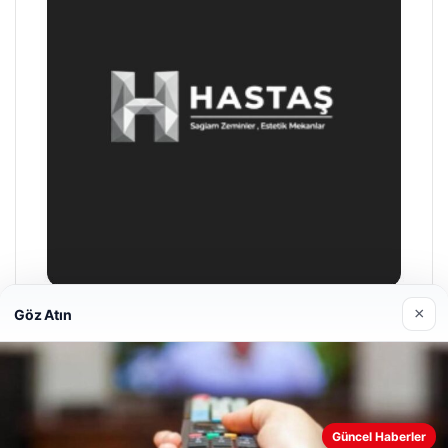
×
Göz Atın
Prenses Night Club
Nisan 29, 2026
Web sitemizi nasıl kullandığınızı daha iyi anlayabilmek,
Güncel Haberler