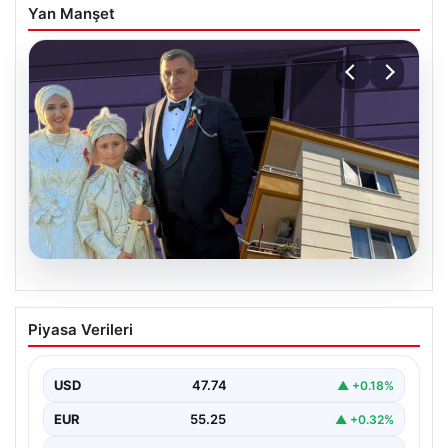
Yan Manşet
06.08.2026
Çanakkale’de böcek ilaçlaması felakete
Piyasa Verileri
dönüştü. Yusuf öldü, annesi yoğun
bakımda
USD
47.74
▲ +0.18%
EUR
55.25
▲ +0.32%