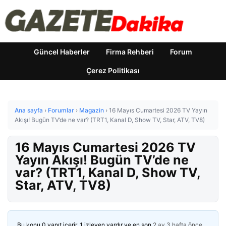
Güncel Haberler
Firma Rehberi
Forum
Çerez Politikası
Ana sayfa
›
Forumlar
›
Magazin
›
16 Mayıs Cumartesi 2026 TV Yayın
Akışı! Bugün TV’de ne var? (TRT1, Kanal D, Show TV, Star, ATV, TV8)
16 Mayıs Cumartesi 2026 TV
Yayın Akışı! Bugün TV’de ne
var? (TRT1, Kanal D, Show TV,
Star, ATV, TV8)
Bu konu 0 yanıt içerir, 1 izleyen vardır ve en son
2 ay 3 hafta önce