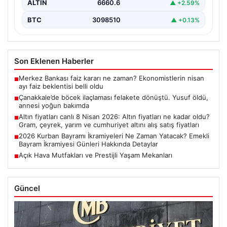
ALTIN
6660.6
▲ +2.59%
BTC
3098510
▲ +0.13%
Son Eklenen Haberler
Merkez Bankası faiz kararı ne zaman? Ekonomistlerin nisan
■
ayı faiz beklentisi belli oldu
Çanakkale’de böcek ilaçlaması felakete dönüştü. Yusuf öldü,
■
annesi yoğun bakımda
Altın fiyatları canlı 8 Nisan 2026: Altın fiyatları ne kadar oldu?
■
Gram, çeyrek, yarım ve cumhuriyet altını alış satış fiyatları
2026 Kurban Bayramı İkramiyeleri Ne Zaman Yatacak? Emekli
■
Bayram İkramiyesi Günleri Hakkında Detaylar
Açık Hava Mutfakları ve Prestijli Yaşam Mekanları
■
Güncel