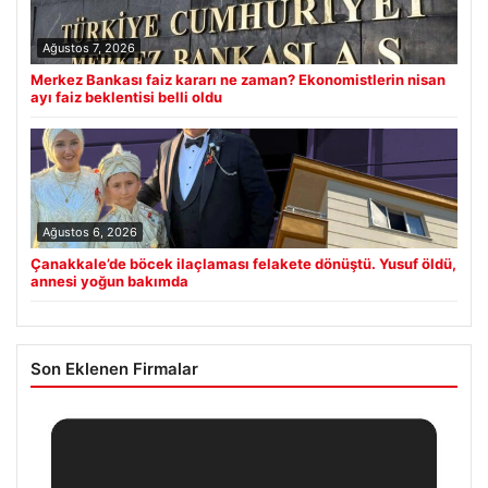
Ağustos 7, 2026
Merkez Bankası faiz kararı ne zaman? Ekonomistlerin nisan
ayı faiz beklentisi belli oldu
Ağustos 6, 2026
Çanakkale’de böcek ilaçlaması felakete dönüştü. Yusuf öldü,
annesi yoğun bakımda
Son Eklenen Firmalar