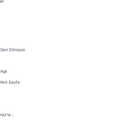
er
 Geri Dönüyor
 Aşk
Yeni Sayfa
maz’la…