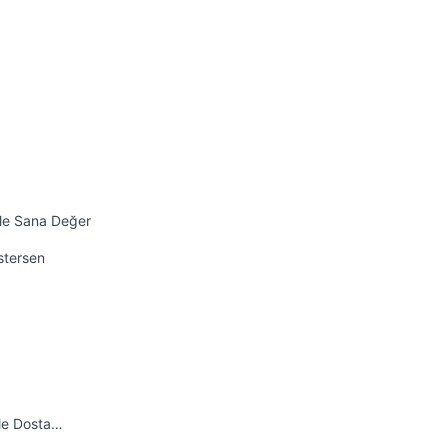
ile Sana Değer
İstersen
ile Dosta…