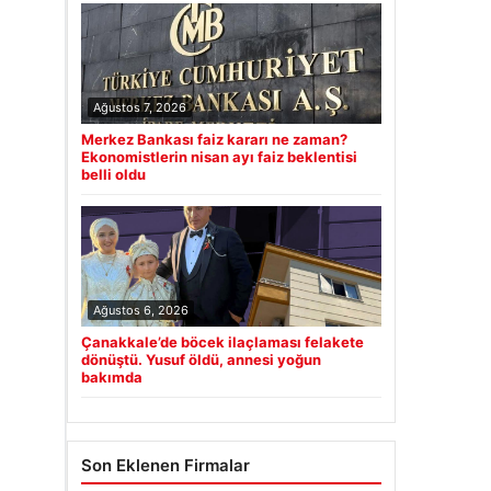
Ağustos 7, 2026
Merkez Bankası faiz kararı ne zaman?
Ekonomistlerin nisan ayı faiz beklentisi
belli oldu
Ağustos 6, 2026
Çanakkale’de böcek ilaçlaması felakete
dönüştü. Yusuf öldü, annesi yoğun
bakımda
Son Eklenen Firmalar