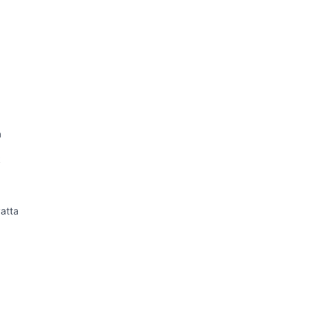
a
k
atta