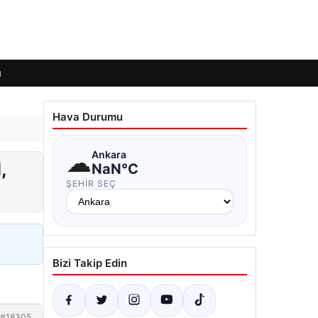
ı
Hava Durumu
☁
Ankara
,
NaN°C
ŞEHIR SEÇ
Bizi Takip Edin
#18305