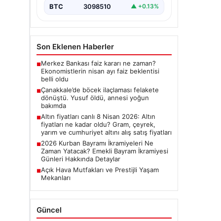
BTC
3098510
▲ +0.13%
Son Eklenen Haberler
Merkez Bankası faiz kararı ne zaman?
■
Ekonomistlerin nisan ayı faiz beklentisi
belli oldu
Çanakkale’de böcek ilaçlaması felakete
■
dönüştü. Yusuf öldü, annesi yoğun
bakımda
Altın fiyatları canlı 8 Nisan 2026: Altın
■
fiyatları ne kadar oldu? Gram, çeyrek,
yarım ve cumhuriyet altını alış satış fiyatları
2026 Kurban Bayramı İkramiyeleri Ne
■
Zaman Yatacak? Emekli Bayram İkramiyesi
Günleri Hakkında Detaylar
Açık Hava Mutfakları ve Prestijli Yaşam
■
Mekanları
Güncel