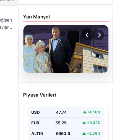
Yan Manşet
eğişen
taylar…
06.08.2026
Çanakkale’de böcek
Piyasa Verileri
ilaçlaması felakete
dönüştü. Yusuf öldü,
annesi yoğun bakımda
USD
47.74
▲ +0.18%
EUR
55.25
▲ +0.32%
ALTIN
6660.6
▲ +2.59%