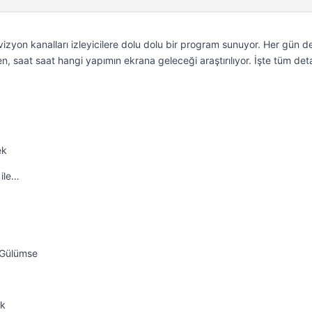
zyon kanalları izleyicilere dolu dolu bir program sunuyor. Her gün d
n, saat saat hangi yapımın ekrana geleceği araştırılıyor. İşte tüm de
ek
 ile…
a Gülümse
ek