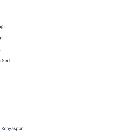
ığı
ri
…
ı Sert
. Konyaspor