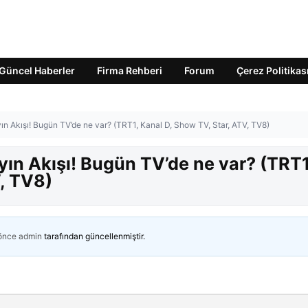
Güncel Haberler
Firma Rehberi
Forum
Çerez Politikas
 Akışı! Bugün TV’de ne var? (TRT1, Kanal D, Show TV, Star, ATV, TV8)
n Akışı! Bugün TV’de ne var? (TRT1
, TV8)
 önce
admin
tarafından güncellenmiştir.