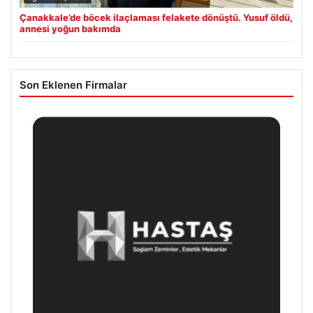
Çanakkale’de böcek ilaçlaması felakete dönüştü. Yusuf öldü,
annesi yoğun bakımda
Son Eklenen Firmalar