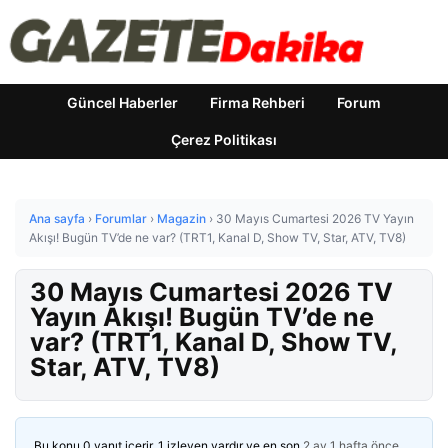
Güncel Haberler
Firma Rehberi
Forum
Çerez Politikası
Ana sayfa
›
Forumlar
›
Magazin
›
30 Mayıs Cumartesi 2026 TV Yayın
Akışı! Bugün TV’de ne var? (TRT1, Kanal D, Show TV, Star, ATV, TV8)
30 Mayıs Cumartesi 2026 TV
Yayın Akışı! Bugün TV’de ne
var? (TRT1, Kanal D, Show TV,
Star, ATV, TV8)
Bu konu 0 yanıt içerir, 1 izleyen vardır ve en son
2 ay 1 hafta önce