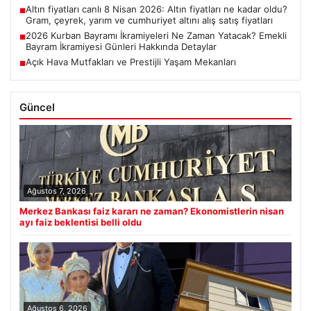
Altın fiyatları canlı 8 Nisan 2026: Altın fiyatları ne kadar oldu?
■
Gram, çeyrek, yarım ve cumhuriyet altını alış satış fiyatları
2026 Kurban Bayramı İkramiyeleri Ne Zaman Yatacak? Emekli
■
Bayram İkramiyesi Günleri Hakkında Detaylar
Açık Hava Mutfakları ve Prestijli Yaşam Mekanları
■
Güncel
Ağustos 7, 2026
Merkez Bankası faiz kararı ne zaman? Ekonomistlerin nisan
ayı faiz beklentisi belli oldu
Ağustos 6, 2026