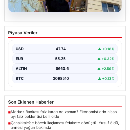
06.08.2026
Çanakkale’de böcek ilaçlaması felakete
Piyasa Verileri
dönüştü. Yusuf öldü, annesi yoğun
bakımda
USD
47.74
▲ +0.18%
EUR
55.25
▲ +0.32%
ALTIN
6660.6
▲ +2.59%
BTC
3098510
▲ +0.13%
Son Eklenen Haberler
Merkez Bankası faiz kararı ne zaman? Ekonomistlerin nisan
■
ayı faiz beklentisi belli oldu
Çanakkale’de böcek ilaçlaması felakete dönüştü. Yusuf öldü,
■
annesi yoğun bakımda