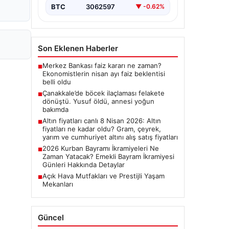
BTC
3062597
▼ -0.62%
Son Eklenen Haberler
Merkez Bankası faiz kararı ne zaman?
■
Ekonomistlerin nisan ayı faiz beklentisi
belli oldu
Çanakkale’de böcek ilaçlaması felakete
■
dönüştü. Yusuf öldü, annesi yoğun
bakımda
Altın fiyatları canlı 8 Nisan 2026: Altın
■
fiyatları ne kadar oldu? Gram, çeyrek,
yarım ve cumhuriyet altını alış satış fiyatları
2026 Kurban Bayramı İkramiyeleri Ne
■
Zaman Yatacak? Emekli Bayram İkramiyesi
Günleri Hakkında Detaylar
Açık Hava Mutfakları ve Prestijli Yaşam
■
Mekanları
Güncel