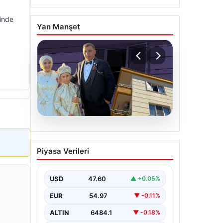
hinde
Yan Manşet
06.08.2026
Çanakkale’de böcek
Piyasa Verileri
ilaçlaması felakete
dönüştü. Yusuf öldü,
annesi yoğun bakımda
USD
47.60
▲ +0.05%
EUR
54.97
▼ -0.11%
ALTIN
6484.1
▼ -0.18%