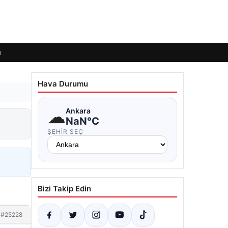
ı
Hava Durumu
☁
Ankara
NaN°C
ŞEHIR SEÇ
Bizi Takip Edin
#25228