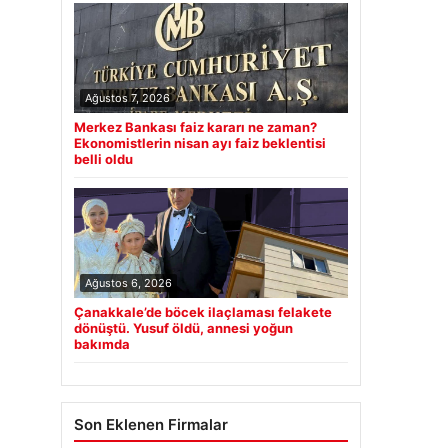
Ağustos 7, 2026
Merkez Bankası faiz kararı ne zaman?
Ekonomistlerin nisan ayı faiz beklentisi
belli oldu
Ağustos 6, 2026
Çanakkale’de böcek ilaçlaması felakete
dönüştü. Yusuf öldü, annesi yoğun
bakımda
Son Eklenen Firmalar