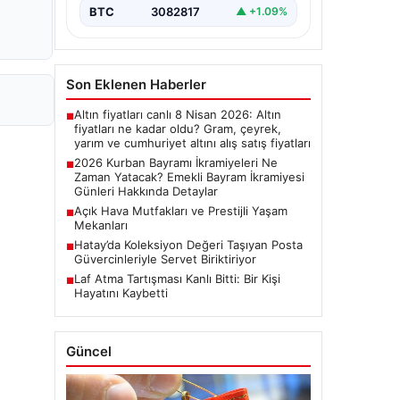
bayram ikramiyelerinin ne…
BTC
3082817
▲ +1.09%
Son Eklenen Haberler
Altın fiyatları canlı 8 Nisan 2026: Altın
■
fiyatları ne kadar oldu? Gram, çeyrek,
yarım ve cumhuriyet altını alış satış fiyatları
2026 Kurban Bayramı İkramiyeleri Ne
■
Zaman Yatacak? Emekli Bayram İkramiyesi
Günleri Hakkında Detaylar
Açık Hava Mutfakları ve Prestijli Yaşam
■
Mekanları
Hatay’da Koleksiyon Değeri Taşıyan Posta
■
Güvercinleriyle Servet Biriktiriyor
Laf Atma Tartışması Kanlı Bitti: Bir Kişi
■
Hayatını Kaybetti
Güncel