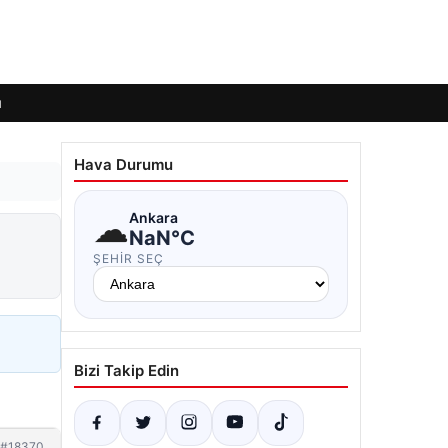
ı
Hava Durumu
☁
Ankara
NaN°C
ŞEHIR SEÇ
Bizi Takip Edin
#18370