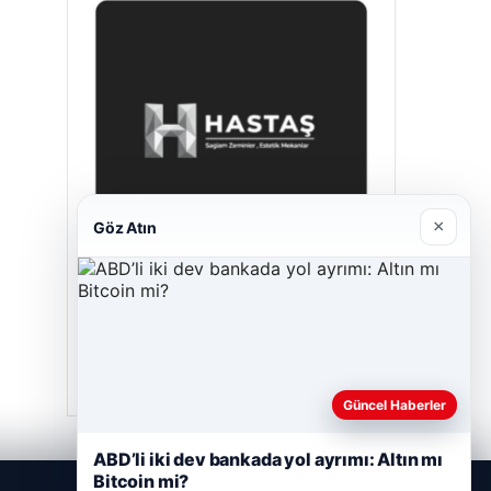
×
Göz Atın
Hastaş Beton
Mayıs 26, 2026
Güncel Haberler
ABD’li iki dev bankada yol ayrımı: Altın mı
Bitcoin mi?