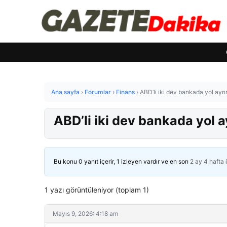
Ana sayfa
›
Forumlar
›
Finans
›
ABD’li iki dev bankada yol ayrım
ABD’li iki dev bankada yol a
Bu konu 0 yanıt içerir, 1 izleyen vardır ve en son
2 ay 4 hafta
1 yazı görüntüleniyor (toplam 1)
Mayıs 9, 2026: 4:18 am