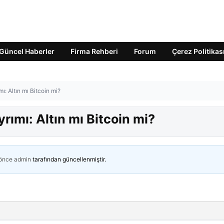
Güncel Haberler
Firma Rehberi
Forum
Çerez Politikas
ı: Altın mı Bitcoin mi?
yrımı: Altın mı Bitcoin mi?
 önce
admin
tarafından güncellenmiştir.