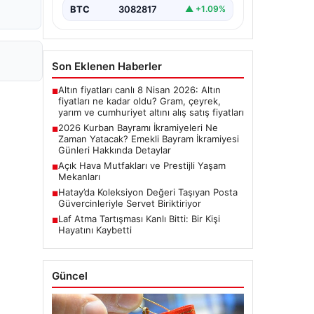
bayram ikramiyelerinin ne…
BTC
3082817
▲ +1.09%
Son Eklenen Haberler
Altın fiyatları canlı 8 Nisan 2026: Altın
■
fiyatları ne kadar oldu? Gram, çeyrek,
yarım ve cumhuriyet altını alış satış fiyatları
2026 Kurban Bayramı İkramiyeleri Ne
■
Zaman Yatacak? Emekli Bayram İkramiyesi
Günleri Hakkında Detaylar
Açık Hava Mutfakları ve Prestijli Yaşam
■
Mekanları
Hatay’da Koleksiyon Değeri Taşıyan Posta
■
Güvercinleriyle Servet Biriktiriyor
Laf Atma Tartışması Kanlı Bitti: Bir Kişi
■
Hayatını Kaybetti
Güncel