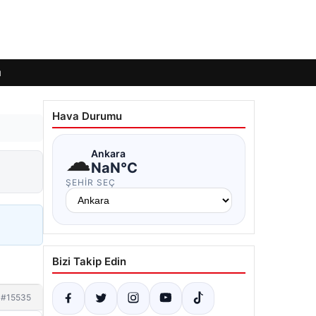
ı
Hava Durumu
☁
Ankara
NaN°C
ŞEHIR SEÇ
Bizi Takip Edin
#15535