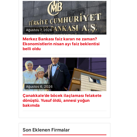
Ağustos 7, 2026
Merkez Bankası faiz kararı ne zaman?
Ekonomistlerin nisan ayı faiz beklentisi
belli oldu
Ağustos 6, 2026
Çanakkale’de böcek ilaçlaması felakete
dönüştü. Yusuf öldü, annesi yoğun
bakımda
Son Eklenen Firmalar