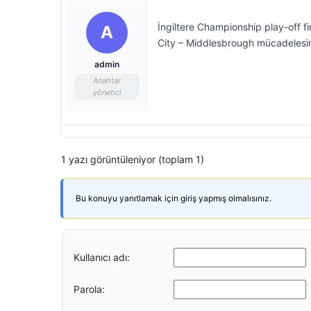
İngiltere Championship play-off fi
A
City – Middlesbrough mücadelesind
admin
Anahtar
yönetici
1 yazı görüntüleniyor (toplam 1)
Bu konuyu yanıtlamak için giriş yapmış olmalısınız.
Kullanıcı adı:
Parola: