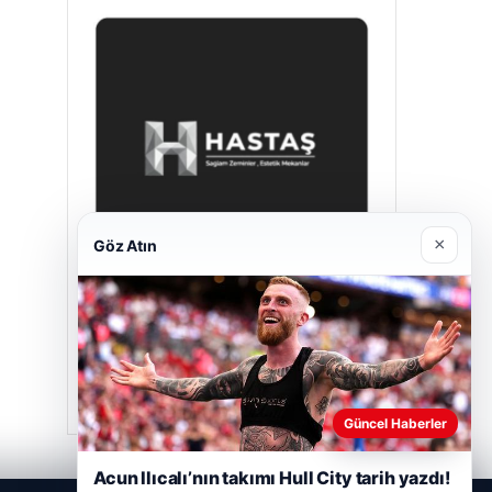
×
Göz Atın
Hastaş Beton
Mayıs 26, 2026
Güncel Haberler
Acun Ilıcalı’nın takımı Hull City tarih yazdı!