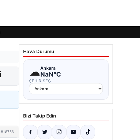
ı
Hava Durumu
☁
Ankara
i
NaN°C
ŞEHIR SEÇ
Bizi Takip Edin
#18756