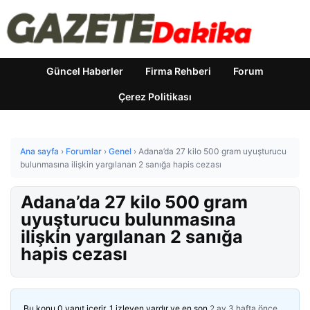
Güncel Haberler
Firma Rehberi
Forum
Çerez Politikası
Ana sayfa
›
Forumlar
›
Genel
›
Adana’da 27 kilo 500 gram uyuşturucu
bulunmasına ilişkin yargılanan 2 sanığa hapis cezası
Adana’da 27 kilo 500 gram
uyuşturucu bulunmasına
ilişkin yargılanan 2 sanığa
hapis cezası
Bu konu 0 yanıt içerir, 1 izleyen vardır ve en son
2 ay 3 hafta önce