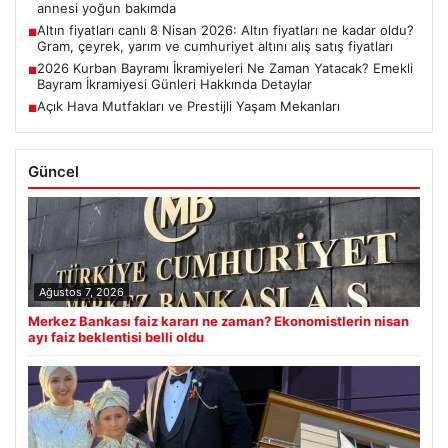
annesi yoğun bakımda
Altın fiyatları canlı 8 Nisan 2026: Altın fiyatları ne kadar oldu?
■
Gram, çeyrek, yarım ve cumhuriyet altını alış satış fiyatları
2026 Kurban Bayramı İkramiyeleri Ne Zaman Yatacak? Emekli
■
Bayram İkramiyesi Günleri Hakkında Detaylar
Açık Hava Mutfakları ve Prestijli Yaşam Mekanları
■
Güncel
Ağustos 7, 2026
Merkez Bankası faiz kararı ne zaman? Ekonomistlerin nisan
ayı faiz beklentisi belli oldu