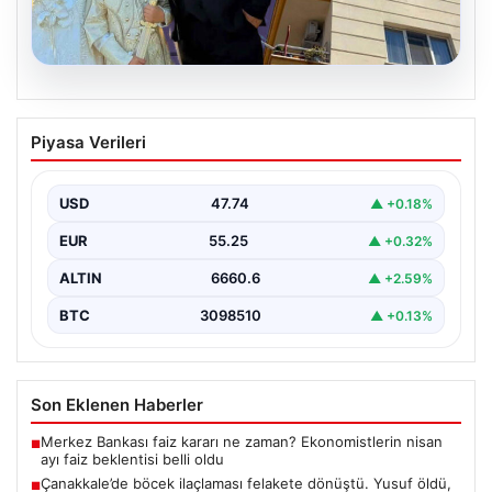
06.08.2026
Çanakkale’de böcek ilaçlaması felakete
Piyasa Verileri
dönüştü. Yusuf öldü, annesi yoğun
bakımda
USD
47.74
▲ +0.18%
EUR
55.25
▲ +0.32%
ALTIN
6660.6
▲ +2.59%
BTC
3098510
▲ +0.13%
Son Eklenen Haberler
Merkez Bankası faiz kararı ne zaman? Ekonomistlerin nisan
■
ayı faiz beklentisi belli oldu
Çanakkale’de böcek ilaçlaması felakete dönüştü. Yusuf öldü,
■