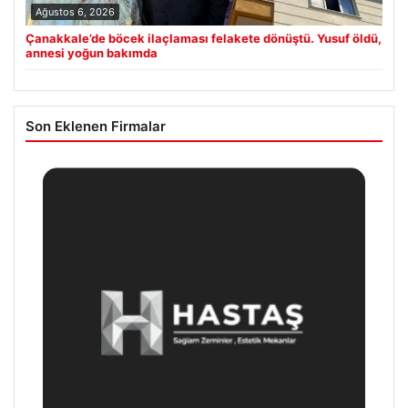
Ağustos 6, 2026
Çanakkale’de böcek ilaçlaması felakete dönüştü. Yusuf öldü,
annesi yoğun bakımda
Son Eklenen Firmalar