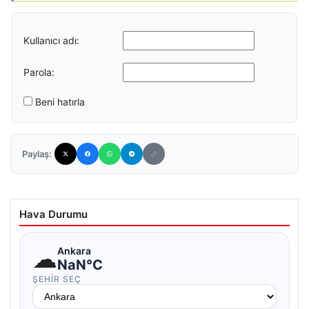
Kullanıcı adı:
Parola:
Beni hatırla
Paylaş:
Hava Durumu
☁
Ankara
NaN°C
ŞEHIR SEÇ