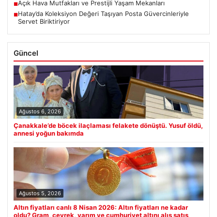
Açık Hava Mutfakları ve Prestijli Yaşam Mekanları
■
Hatay’da Koleksiyon Değeri Taşıyan Posta Güvercinleriyle
■
Servet Biriktiriyor
Güncel
Ağustos 6, 2026
Çanakkale’de böcek ilaçlaması felakete dönüştü. Yusuf öldü,
annesi yoğun bakımda
Ağustos 5, 2026
Altın fiyatları canlı 8 Nisan 2026: Altın fiyatları ne kadar
oldu? Gram, çeyrek, yarım ve cumhuriyet altını alış satış