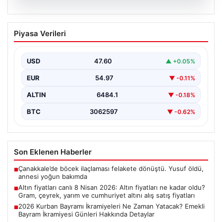
05.08.2026
Altın fiyatları canlı 8 Nisan 2026: Altın
Piyasa Verileri
fiyatları ne kadar oldu? Gram, çeyrek,
yarım ve cumhuriyet altını alış satış
fiyatları
USD
47.60
▲ +0.05%
EUR
54.97
▼ -0.11%
ALTIN
6484.1
▼ -0.18%
BTC
3062597
▼ -0.62%
Son Eklenen Haberler
Çanakkale’de böcek ilaçlaması felakete dönüştü. Yusuf öldü,
■
annesi yoğun bakımda
Altın fiyatları canlı 8 Nisan 2026: Altın fiyatları ne kadar oldu?
■
Gram, çeyrek, yarım ve cumhuriyet altını alış satış fiyatları
2026 Kurban Bayramı İkramiyeleri Ne Zaman Yatacak? Emekli
■
Bayram İkramiyesi Günleri Hakkında Detaylar