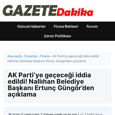
Güncel Haberler
Firma Rehberi
Forum
Çerez Politikası
Ana sayfa
›
Forumlar
›
Finans
›
AK Parti’ye geçeceği iddia edildi!
Nallıhan Belediye Başkanı Ertunç Güngör’den açıklama
AK Parti’ye geçeceği iddia
edildi! Nallıhan Belediye
Başkanı Ertunç Güngör’den
açıklama
Bu konu 0 yanıt içerir, 1 izleyen vardır ve en son
1 ay 2 hafta önce