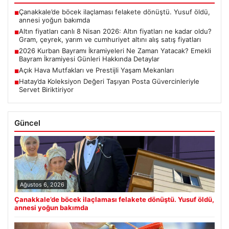
Çanakkale’de böcek ilaçlaması felakete dönüştü. Yusuf öldü,
■
annesi yoğun bakımda
Altın fiyatları canlı 8 Nisan 2026: Altın fiyatları ne kadar oldu?
■
Gram, çeyrek, yarım ve cumhuriyet altını alış satış fiyatları
2026 Kurban Bayramı İkramiyeleri Ne Zaman Yatacak? Emekli
■
Bayram İkramiyesi Günleri Hakkında Detaylar
Açık Hava Mutfakları ve Prestijli Yaşam Mekanları
■
Hatay’da Koleksiyon Değeri Taşıyan Posta Güvercinleriyle
■
Servet Biriktiriyor
Güncel
Ağustos 6, 2026
Çanakkale’de böcek ilaçlaması felakete dönüştü. Yusuf öldü,
annesi yoğun bakımda