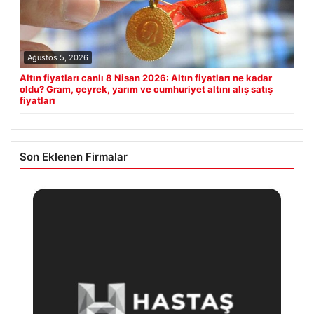
Ağustos 5, 2026
Altın fiyatları canlı 8 Nisan 2026: Altın fiyatları ne kadar
oldu? Gram, çeyrek, yarım ve cumhuriyet altını alış satış
fiyatları
Son Eklenen Firmalar