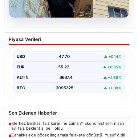
06.08.2026
Çanakkale’de böcek ilaçlaması felakete
Piyasa Verileri
dönüştü. Yusuf öldü, annesi yoğun
bakımda
USD
47.70
▲ +0.14%
EUR
55.22
▲ +0.35%
ALTIN
6667.4
▲ +2.69%
BTC
3095325
▲ +1.08%
Son Eklenen Haberler
Merkez Bankası faiz kararı ne zaman? Ekonomistlerin nisan
■
ayı faiz beklentisi belli oldu
Çanakkale’de böcek ilaçlaması felakete dönüştü. Yusuf öldü,
■