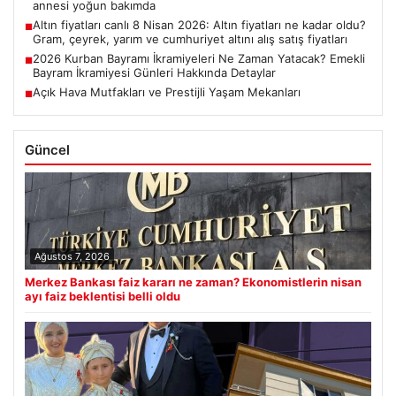
annesi yoğun bakımda
Altın fiyatları canlı 8 Nisan 2026: Altın fiyatları ne kadar oldu?
■
Gram, çeyrek, yarım ve cumhuriyet altını alış satış fiyatları
2026 Kurban Bayramı İkramiyeleri Ne Zaman Yatacak? Emekli
■
Bayram İkramiyesi Günleri Hakkında Detaylar
Açık Hava Mutfakları ve Prestijli Yaşam Mekanları
■
Güncel
Ağustos 7, 2026
Merkez Bankası faiz kararı ne zaman? Ekonomistlerin nisan
ayı faiz beklentisi belli oldu