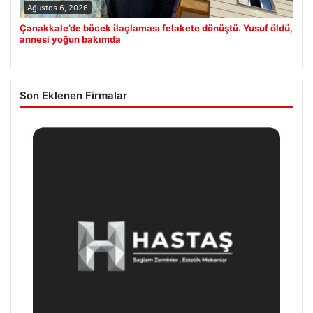
Ağustos 6, 2026
Çanakkale’de böcek ilaçlaması felakete dönüştü. Yusuf öldü,
annesi yoğun bakımda
Son Eklenen Firmalar