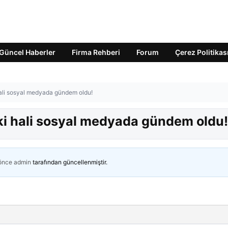
Güncel Haberler
Firma Rehberi
Forum
Çerez Politikas
ali sosyal medyada gündem oldu!
ki hali sosyal medyada gündem oldu!
 önce
admin
tarafından güncellenmiştir.