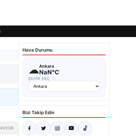
ı
Hava Durumu
☁
Ankara
NaN°C
ŞEHIR SEÇ
Bizi Takip Edin
#23126