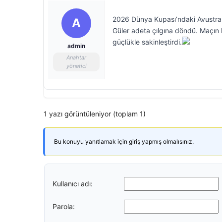
2026 Dünya Kupası’ndaki Avustraly
A
Güler adeta çılgına döndü. Maçın h
güçlükle sakinleştirdi.
admin
Anahtar
yönetici
1 yazı görüntüleniyor (toplam 1)
Bu konuyu yanıtlamak için giriş yapmış olmalısınız.
Kullanıcı adı:
Parola: