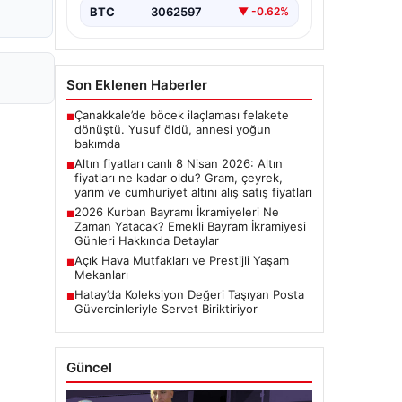
BTC
3062597
▼ -0.62%
Son Eklenen Haberler
Çanakkale’de böcek ilaçlaması felakete
■
dönüştü. Yusuf öldü, annesi yoğun
bakımda
Altın fiyatları canlı 8 Nisan 2026: Altın
■
fiyatları ne kadar oldu? Gram, çeyrek,
yarım ve cumhuriyet altını alış satış fiyatları
2026 Kurban Bayramı İkramiyeleri Ne
■
Zaman Yatacak? Emekli Bayram İkramiyesi
Günleri Hakkında Detaylar
Açık Hava Mutfakları ve Prestijli Yaşam
■
Mekanları
Hatay’da Koleksiyon Değeri Taşıyan Posta
■
Güvercinleriyle Servet Biriktiriyor
Güncel