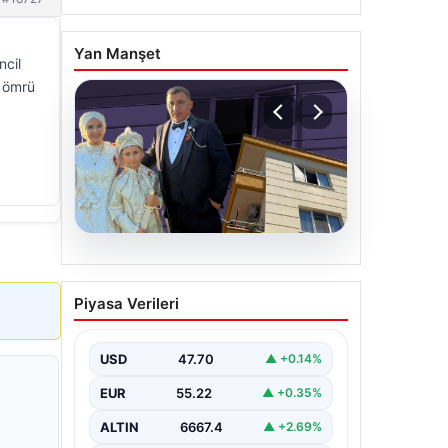
Yan Manşet
ncil
 ömrü
06.08.2026
Çanakkale’de böcek
Piyasa Verileri
ilaçlaması felakete
dönüştü. Yusuf öldü,
annesi yoğun bakımda
USD
47.70
▲ +0.14%
EUR
55.22
▲ +0.35%
ALTIN
6667.4
▲ +2.69%