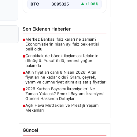
BTC
3095325
▲ +1.08%
Son Eklenen Haberler
Merkez Bankası faiz kararı ne zaman?
■
Ekonomistlerin nisan ayı faiz beklentisi
belli oldu
Çanakkale’de böcek ilaçlaması felakete
■
dönüştü. Yusuf öldü, annesi yoğun
bakımda
Altın fiyatları canlı 8 Nisan 2026: Altın
■
fiyatları ne kadar oldu? Gram, çeyrek,
yarım ve cumhuriyet altını alış satış fiyatları
2026 Kurban Bayramı İkramiyeleri Ne
■
Zaman Yatacak? Emekli Bayram İkramiyesi
Günleri Hakkında Detaylar
Açık Hava Mutfakları ve Prestijli Yaşam
■
Mekanları
Güncel