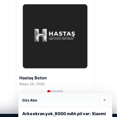
Hastaş Beton
Mayıs 26, 2026
×
Göz Atın
Arka ekran yok, 8000 mAh pil var: Xiaomi