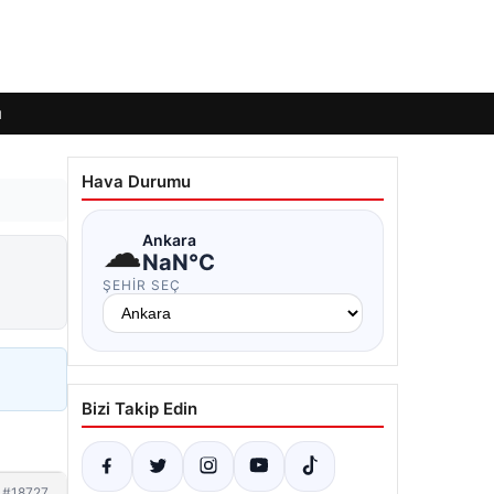
ı
Hava Durumu
☁
Ankara
NaN°C
ŞEHIR SEÇ
Bizi Takip Edin
#18727