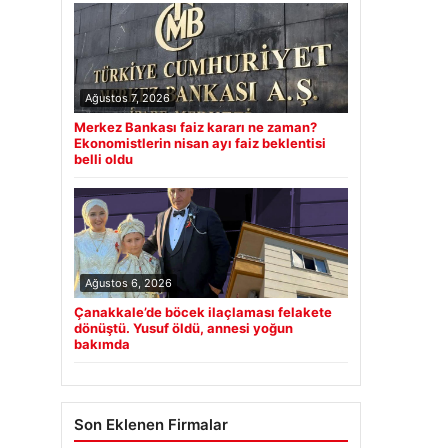
Ağustos 7, 2026
Merkez Bankası faiz kararı ne zaman?
Ekonomistlerin nisan ayı faiz beklentisi
belli oldu
Ağustos 6, 2026
Çanakkale’de böcek ilaçlaması felakete
dönüştü. Yusuf öldü, annesi yoğun
bakımda
Son Eklenen Firmalar