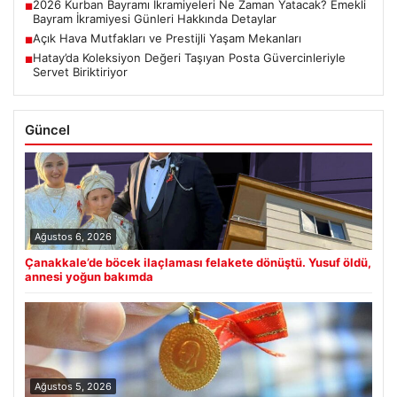
2026 Kurban Bayramı İkramiyeleri Ne Zaman Yatacak? Emekli
■
Bayram İkramiyesi Günleri Hakkında Detaylar
Açık Hava Mutfakları ve Prestijli Yaşam Mekanları
■
Hatay’da Koleksiyon Değeri Taşıyan Posta Güvercinleriyle
■
Servet Biriktiriyor
Güncel
Ağustos 6, 2026
Çanakkale’de böcek ilaçlaması felakete dönüştü. Yusuf öldü,
annesi yoğun bakımda
Ağustos 5, 2026