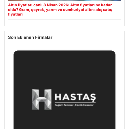
Altın fiyatları canlı 8 Nisan 2026: Altın fiyatları ne kadar
oldu? Gram, çeyrek, yarım ve cumhuriyet altını alış satış
fiyatları
Son Eklenen Firmalar