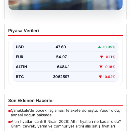
05.08.2026
Altın fiyatları canlı 8 Nisan 2026: Altın
Piyasa Verileri
fiyatları ne kadar oldu? Gram, çeyrek,
yarım ve cumhuriyet altını alış satış
fiyatları
USD
47.60
▲ +0.05%
EUR
54.97
▼ -0.11%
ALTIN
6484.1
▼ -0.18%
BTC
3062597
▼ -0.62%
Son Eklenen Haberler
Çanakkale’de böcek ilaçlaması felakete dönüştü. Yusuf öldü,
■
annesi yoğun bakımda
Altın fiyatları canlı 8 Nisan 2026: Altın fiyatları ne kadar oldu?
■
Gram, çeyrek, yarım ve cumhuriyet altını alış satış fiyatları