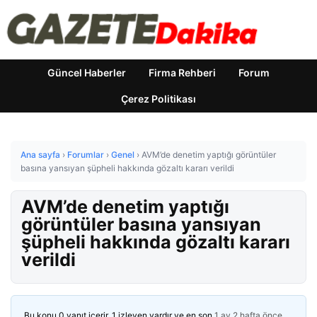
Güncel Haberler
Firma Rehberi
Forum
Çerez Politikası
Ana sayfa
›
Forumlar
›
Genel
›
AVM’de denetim yaptığı görüntüler
basına yansıyan şüpheli hakkında gözaltı kararı verildi
AVM’de denetim yaptığı
görüntüler basına yansıyan
şüpheli hakkında gözaltı kararı
verildi
Bu konu 0 yanıt içerir, 1 izleyen vardır ve en son
1 ay 2 hafta önce