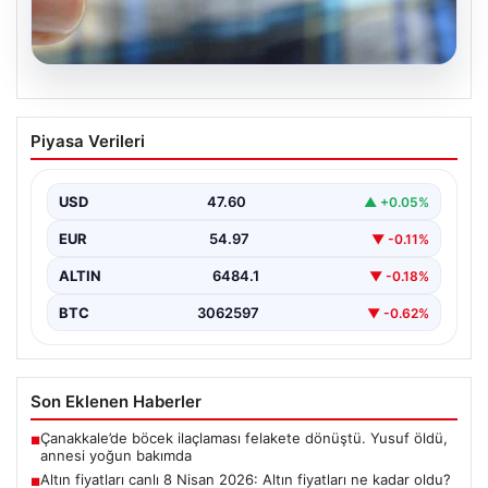
05.08.2026
Altın fiyatları canlı 8 Nisan 2026: Altın
Piyasa Verileri
fiyatları ne kadar oldu? Gram, çeyrek,
yarım ve cumhuriyet altını alış satış
fiyatları
USD
47.60
▲ +0.05%
EUR
54.97
▼ -0.11%
ALTIN
6484.1
▼ -0.18%
BTC
3062597
▼ -0.62%
Son Eklenen Haberler
Çanakkale’de böcek ilaçlaması felakete dönüştü. Yusuf öldü,
■
annesi yoğun bakımda
Altın fiyatları canlı 8 Nisan 2026: Altın fiyatları ne kadar oldu?
■