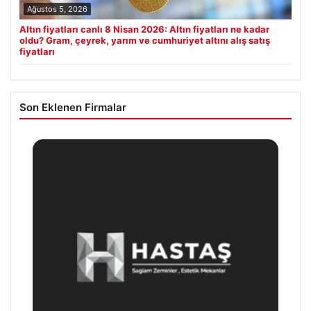
Ağustos 5, 2026
Altın fiyatları canlı 8 Nisan 2026: Altın fiyatları ne kadar
oldu? Gram, çeyrek, yarım ve cumhuriyet altını alış satış
fiyatları
Son Eklenen Firmalar