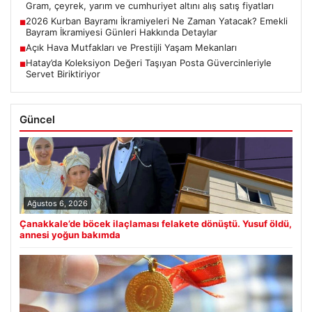
Gram, çeyrek, yarım ve cumhuriyet altını alış satış fiyatları
2026 Kurban Bayramı İkramiyeleri Ne Zaman Yatacak? Emekli
■
Bayram İkramiyesi Günleri Hakkında Detaylar
Açık Hava Mutfakları ve Prestijli Yaşam Mekanları
■
Hatay’da Koleksiyon Değeri Taşıyan Posta Güvercinleriyle
■
Servet Biriktiriyor
Güncel
Ağustos 6, 2026
Çanakkale’de böcek ilaçlaması felakete dönüştü. Yusuf öldü,
annesi yoğun bakımda