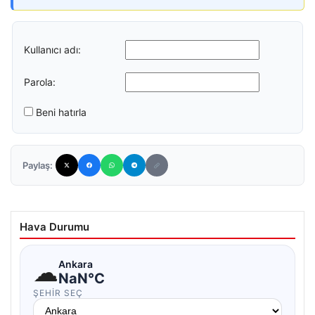
Kullanıcı adı:
Parola:
Beni hatırla
Paylaş:
Hava Durumu
☁
Ankara
NaN°C
ŞEHIR SEÇ