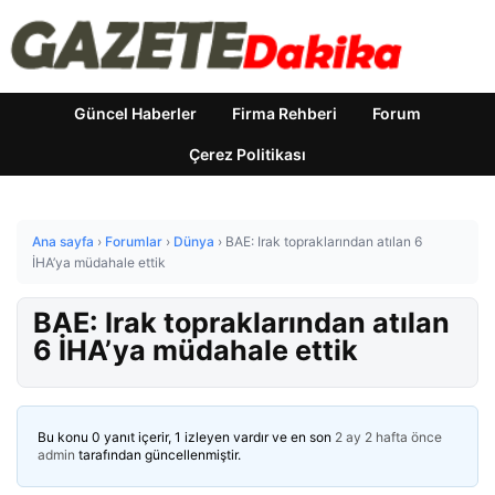
Güncel Haberler
Firma Rehberi
Forum
Çerez Politikası
Ana sayfa
›
Forumlar
›
Dünya
›
BAE: Irak topraklarından atılan 6
İHA’ya müdahale ettik
BAE: Irak topraklarından atılan
6 İHA’ya müdahale ettik
Bu konu 0 yanıt içerir, 1 izleyen vardır ve en son
2 ay 2 hafta önce
admin
tarafından güncellenmiştir.