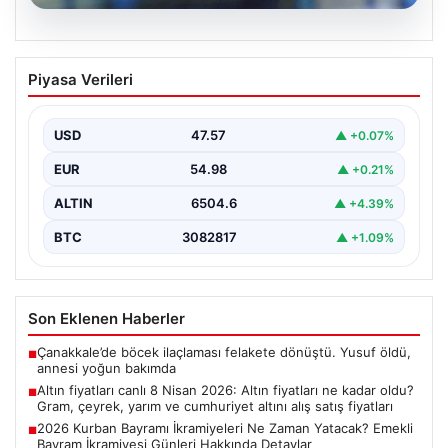
05.08.2026
Altın fiyatları canlı 8 Nisan 2026: Altın
Piyasa Verileri
fiyatları ne kadar oldu? Gram, çeyrek,
yarım ve cumhuriyet altını alış satış
fiyatları
USD
47.57
▲ +0.07%
EUR
54.98
▲ +0.21%
ALTIN
6504.6
▲ +4.39%
BTC
3082817
▲ +1.09%
Son Eklenen Haberler
Çanakkale’de böcek ilaçlaması felakete dönüştü. Yusuf öldü,
■
annesi yoğun bakımda
Altın fiyatları canlı 8 Nisan 2026: Altın fiyatları ne kadar oldu?
■
Gram, çeyrek, yarım ve cumhuriyet altını alış satış fiyatları
2026 Kurban Bayramı İkramiyeleri Ne Zaman Yatacak? Emekli
■
Bayram İkramiyesi Günleri Hakkında Detaylar