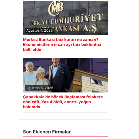
Ağustos 7, 2026
Merkez Bankası faiz kararı ne zaman?
Ekonomistlerin nisan ayı faiz beklentisi
belli oldu
Ağustos 6, 2026
Çanakkale’de böcek ilaçlaması felakete
dönüştü. Yusuf öldü, annesi yoğun
bakımda
Son Eklenen Firmalar