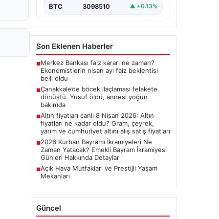
BTC
3098510
▲ +0.13%
Son Eklenen Haberler
Merkez Bankası faiz kararı ne zaman?
■
Ekonomistlerin nisan ayı faiz beklentisi
belli oldu
Çanakkale’de böcek ilaçlaması felakete
■
dönüştü. Yusuf öldü, annesi yoğun
bakımda
Altın fiyatları canlı 8 Nisan 2026: Altın
■
fiyatları ne kadar oldu? Gram, çeyrek,
yarım ve cumhuriyet altını alış satış fiyatları
2026 Kurban Bayramı İkramiyeleri Ne
■
Zaman Yatacak? Emekli Bayram İkramiyesi
Günleri Hakkında Detaylar
Açık Hava Mutfakları ve Prestijli Yaşam
■
Mekanları
Güncel