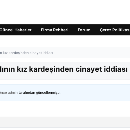
Güncel Haberler
Firma Rehberi
Forum
Çerez Politikas
 kız kardeşinden cinayet iddiası
nın kız kardeşinden cinayet iddiası
 önce
admin
tarafından güncellenmiştir.