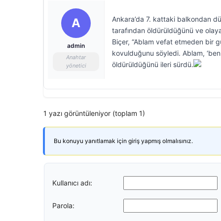
Ankara’da 7. kattaki balkondan düş
A
tarafından öldürüldüğünü ve olaya i
Biçer, “Ablam vefat etmeden bir g
admin
kovulduğunu söyledi. Ablam, ‘beni b
Anahtar
öldürüldüğünü ileri sürdü.
yönetici
1 yazı görüntüleniyor (toplam 1)
Bu konuyu yanıtlamak için giriş yapmış olmalısınız.
Kullanıcı adı:
Parola: