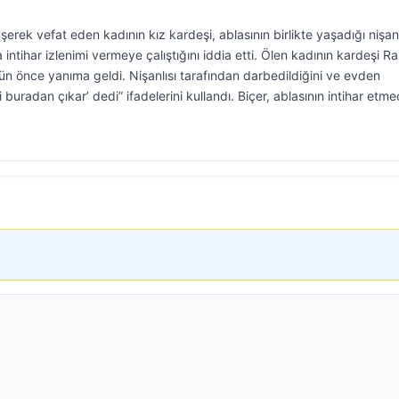
erek vefat eden kadının kız kardeşi, ablasının birlikte yaşadığı nişanl
ntihar izlenimi vermeye çalıştığını iddia etti. Ölen kadının kardeşi R
ün önce yanıma geldi. Nişanlısı tarafından darbedildiğini ve evden
uradan çıkar’ dedi” ifadelerini kullandı. Biçer, ablasının intihar etmed