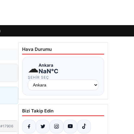
ı
Hava Durumu
☁
Ankara
NaN°C
ŞEHIR SEÇ
Bizi Takip Edin
#17906