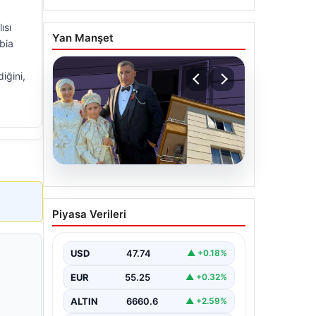
ısı
Yan Manşet
abia
iğini,
06.08.2026
Çanakkale’de böcek
Piyasa Verileri
ilaçlaması felakete
dönüştü. Yusuf öldü,
annesi yoğun bakımda
USD
47.74
▲ +0.18%
EUR
55.25
▲ +0.32%
ALTIN
6660.6
▲ +2.59%