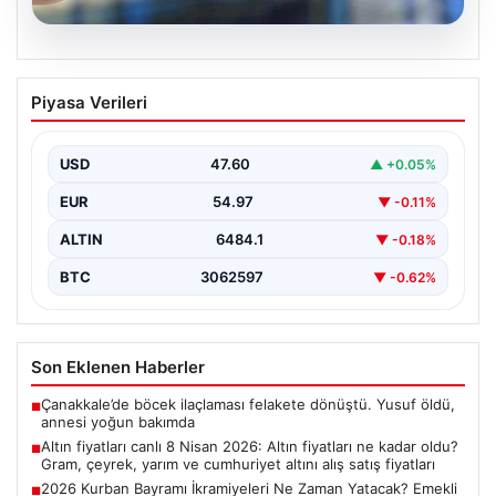
05.08.2026
Altın fiyatları canlı 8 Nisan 2026: Altın
Piyasa Verileri
fiyatları ne kadar oldu? Gram, çeyrek,
yarım ve cumhuriyet altını alış satış
fiyatları
USD
47.60
▲ +0.05%
EUR
54.97
▼ -0.11%
ALTIN
6484.1
▼ -0.18%
BTC
3062597
▼ -0.62%
Son Eklenen Haberler
Çanakkale’de böcek ilaçlaması felakete dönüştü. Yusuf öldü,
■
annesi yoğun bakımda
Altın fiyatları canlı 8 Nisan 2026: Altın fiyatları ne kadar oldu?
■
Gram, çeyrek, yarım ve cumhuriyet altını alış satış fiyatları
2026 Kurban Bayramı İkramiyeleri Ne Zaman Yatacak? Emekli
■