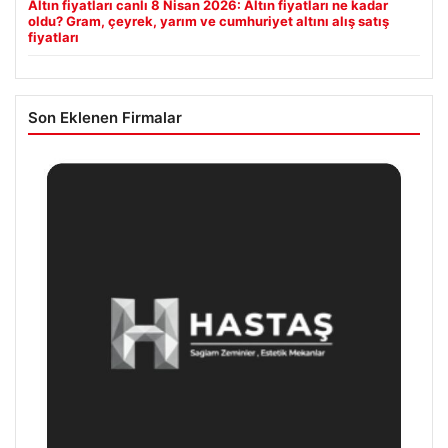
Altın fiyatları canlı 8 Nisan 2026: Altın fiyatları ne kadar
oldu? Gram, çeyrek, yarım ve cumhuriyet altını alış satış
fiyatları
Son Eklenen Firmalar