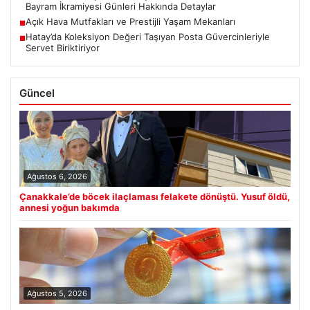
Bayram İkramiyesi Günleri Hakkında Detaylar
Açık Hava Mutfakları ve Prestijli Yaşam Mekanları
■
Hatay’da Koleksiyon Değeri Taşıyan Posta Güvercinleriyle
■
Servet Biriktiriyor
Güncel
Ağustos 6, 2026
Çanakkale’de böcek ilaçlaması felakete dönüştü. Yusuf öldü,
annesi yoğun bakımda
Ağustos 5, 2026