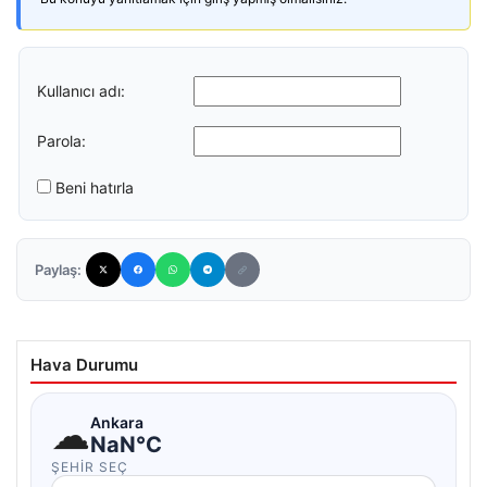
Kullanıcı adı:
Parola:
Beni hatırla
Paylaş:
Hava Durumu
☁
Ankara
NaN°C
ŞEHIR SEÇ