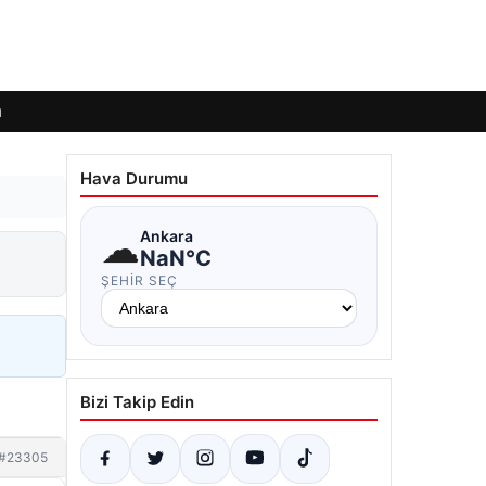
ı
Hava Durumu
☁
Ankara
NaN°C
ŞEHIR SEÇ
Bizi Takip Edin
#23305