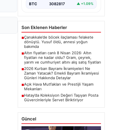
BTC
3082817
▲ +1.09%
Son Eklenen Haberler
Çanakkale’de böcek ilaçlaması felakete
■
dönüştü. Yusuf öldü, annesi yoğun
bakımda
Altın fiyatları canlı 8 Nisan 2026: Altın
■
fiyatları ne kadar oldu? Gram, çeyrek,
yarım ve cumhuriyet altını alış satış fiyatları
2026 Kurban Bayramı İkramiyeleri Ne
■
Zaman Yatacak? Emekli Bayram İkramiyesi
Günleri Hakkında Detaylar
Açık Hava Mutfakları ve Prestijli Yaşam
■
Mekanları
Hatay’da Koleksiyon Değeri Taşıyan Posta
■
Güvercinleriyle Servet Biriktiriyor
Güncel