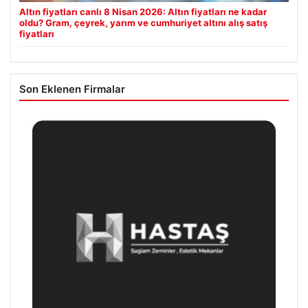
Altın fiyatları canlı 8 Nisan 2026: Altın fiyatları ne kadar
oldu? Gram, çeyrek, yarım ve cumhuriyet altını alış satış
fiyatları
Son Eklenen Firmalar