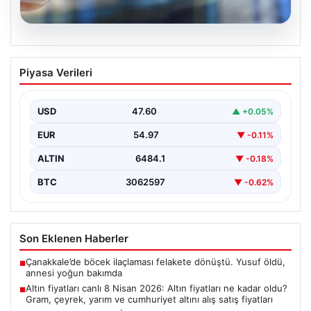
05.08.2026
Altın fiyatları canlı 8 Nisan 2026: Altın
Piyasa Verileri
fiyatları ne kadar oldu? Gram, çeyrek,
yarım ve cumhuriyet altını alış satış
fiyatları
USD
47.60
▲ +0.05%
EUR
54.97
▼ -0.11%
ALTIN
6484.1
▼ -0.18%
BTC
3062597
▼ -0.62%
Son Eklenen Haberler
Çanakkale’de böcek ilaçlaması felakete dönüştü. Yusuf öldü,
■
annesi yoğun bakımda
Altın fiyatları canlı 8 Nisan 2026: Altın fiyatları ne kadar oldu?
■
Gram, çeyrek, yarım ve cumhuriyet altını alış satış fiyatları