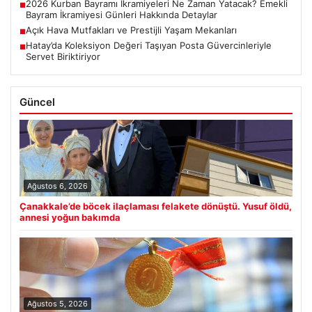
2026 Kurban Bayramı İkramiyeleri Ne Zaman Yatacak? Emekli
■
Bayram İkramiyesi Günleri Hakkında Detaylar
Açık Hava Mutfakları ve Prestijli Yaşam Mekanları
■
Hatay’da Koleksiyon Değeri Taşıyan Posta Güvercinleriyle
■
Servet Biriktiriyor
Güncel
Ağustos 6, 2026
Çanakkale’de böcek ilaçlaması felakete dönüştü. Yusuf öldü,
annesi yoğun bakımda
Ağustos 5, 2026