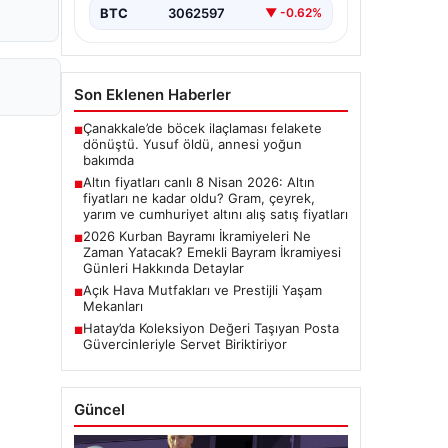
BTC
3062597
▼ -0.62%
Son Eklenen Haberler
Çanakkale’de böcek ilaçlaması felakete
■
dönüştü. Yusuf öldü, annesi yoğun
bakımda
Altın fiyatları canlı 8 Nisan 2026: Altın
■
fiyatları ne kadar oldu? Gram, çeyrek,
yarım ve cumhuriyet altını alış satış fiyatları
2026 Kurban Bayramı İkramiyeleri Ne
■
Zaman Yatacak? Emekli Bayram İkramiyesi
Günleri Hakkında Detaylar
Açık Hava Mutfakları ve Prestijli Yaşam
■
Mekanları
Hatay’da Koleksiyon Değeri Taşıyan Posta
■
Güvercinleriyle Servet Biriktiriyor
Güncel