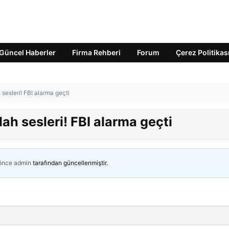
Güncel Haberler
Firma Rehberi
Forum
Çerez Politikas
sesleri! FBI alarma geçti
ah sesleri! FBI alarma geçti
 önce
admin
tarafından güncellenmiştir.