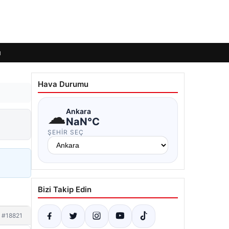
ı
Hava Durumu
☁
Ankara
NaN°C
ŞEHIR SEÇ
Bizi Takip Edin
#18821