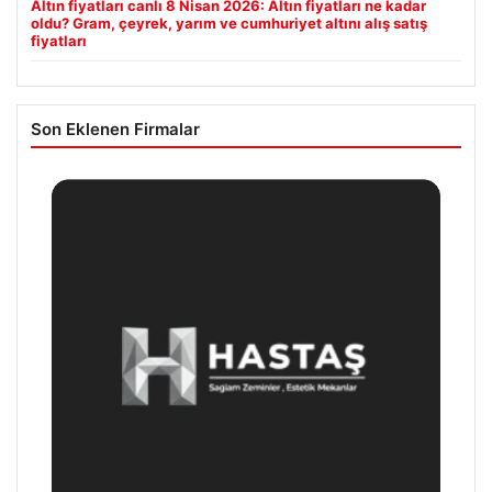
Altın fiyatları canlı 8 Nisan 2026: Altın fiyatları ne kadar
oldu? Gram, çeyrek, yarım ve cumhuriyet altını alış satış
fiyatları
Son Eklenen Firmalar