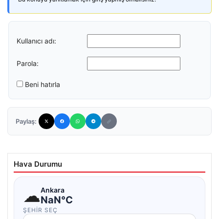
Kullanıcı adı:
Parola:
Beni hatırla
Paylaş:
Hava Durumu
☁
Ankara
NaN°C
ŞEHIR SEÇ