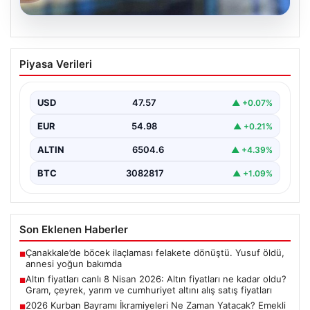
05.08.2026
Altın fiyatları canlı 8 Nisan 2026: Altın
Piyasa Verileri
fiyatları ne kadar oldu? Gram, çeyrek,
yarım ve cumhuriyet altını alış satış
fiyatları
USD
47.57
▲ +0.07%
EUR
54.98
▲ +0.21%
ALTIN
6504.6
▲ +4.39%
BTC
3082817
▲ +1.09%
Son Eklenen Haberler
Çanakkale’de böcek ilaçlaması felakete dönüştü. Yusuf öldü,
■
annesi yoğun bakımda
Altın fiyatları canlı 8 Nisan 2026: Altın fiyatları ne kadar oldu?
■
Gram, çeyrek, yarım ve cumhuriyet altını alış satış fiyatları
2026 Kurban Bayramı İkramiyeleri Ne Zaman Yatacak? Emekli
■