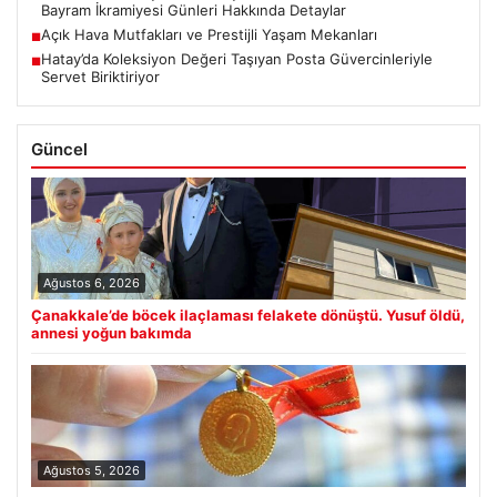
Bayram İkramiyesi Günleri Hakkında Detaylar
Açık Hava Mutfakları ve Prestijli Yaşam Mekanları
■
Hatay’da Koleksiyon Değeri Taşıyan Posta Güvercinleriyle
■
Servet Biriktiriyor
Güncel
Ağustos 6, 2026
Çanakkale’de böcek ilaçlaması felakete dönüştü. Yusuf öldü,
annesi yoğun bakımda
Ağustos 5, 2026