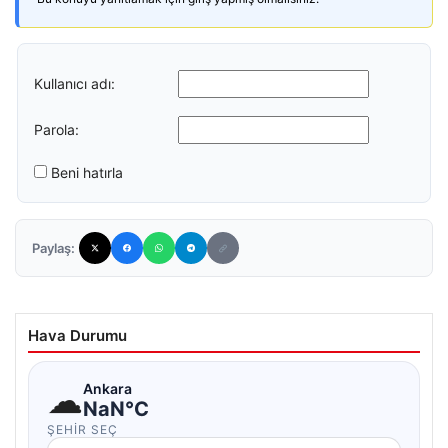
Kullanıcı adı:
Parola:
Beni hatırla
Paylaş:
Hava Durumu
☁
Ankara
NaN°C
ŞEHIR SEÇ