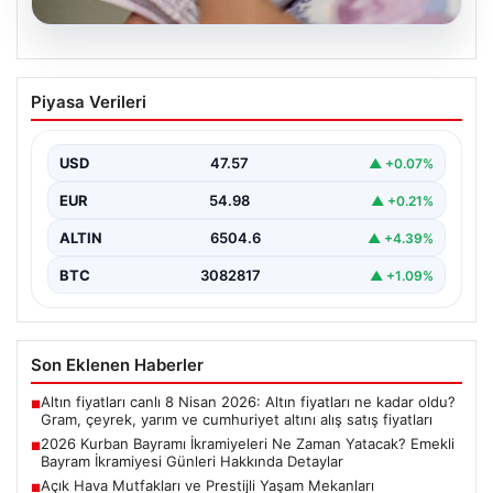
04.08.2026
2026 Kurban Bayramı İkramiyeleri Ne
Piyasa Verileri
Zaman Yatacak? Emekli Bayram
İkramiyesi Günleri Hakkında Detaylar
USD
47.57
▲ +0.07%
2026 yılı Kurban Bayramı'nın yaklaşmasıyla birlikte,
milyonlarca emekli vatandaşın odak noktası bayram
EUR
54.98
▲ +0.21%
ikramiyelerinin ne…
ALTIN
6504.6
▲ +4.39%
BTC
3082817
▲ +1.09%
Son Eklenen Haberler
Altın fiyatları canlı 8 Nisan 2026: Altın fiyatları ne kadar oldu?
■
Gram, çeyrek, yarım ve cumhuriyet altını alış satış fiyatları
2026 Kurban Bayramı İkramiyeleri Ne Zaman Yatacak? Emekli
■
Bayram İkramiyesi Günleri Hakkında Detaylar
Açık Hava Mutfakları ve Prestijli Yaşam Mekanları
■