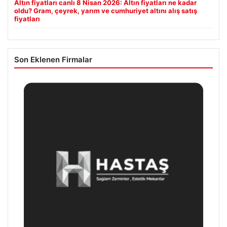
Altın fiyatları canlı 8 Nisan 2026: Altın fiyatları ne kadar
oldu? Gram, çeyrek, yarım ve cumhuriyet altını alış satış
fiyatları
Son Eklenen Firmalar