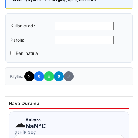
Kullanıcı adı:
Parola:
Beni hatırla
Paylaş:
Hava Durumu
☁
Ankara
NaN°C
ŞEHIR SEÇ