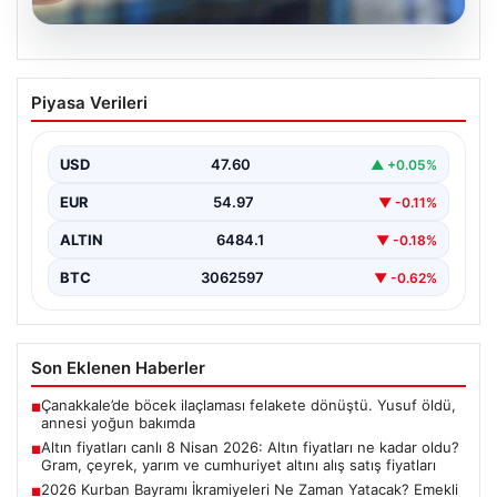
05.08.2026
Altın fiyatları canlı 8 Nisan 2026: Altın
Piyasa Verileri
fiyatları ne kadar oldu? Gram, çeyrek,
yarım ve cumhuriyet altını alış satış
fiyatları
USD
47.60
▲ +0.05%
EUR
54.97
▼ -0.11%
ALTIN
6484.1
▼ -0.18%
BTC
3062597
▼ -0.62%
Son Eklenen Haberler
Çanakkale’de böcek ilaçlaması felakete dönüştü. Yusuf öldü,
■
annesi yoğun bakımda
Altın fiyatları canlı 8 Nisan 2026: Altın fiyatları ne kadar oldu?
■
Gram, çeyrek, yarım ve cumhuriyet altını alış satış fiyatları
2026 Kurban Bayramı İkramiyeleri Ne Zaman Yatacak? Emekli
■