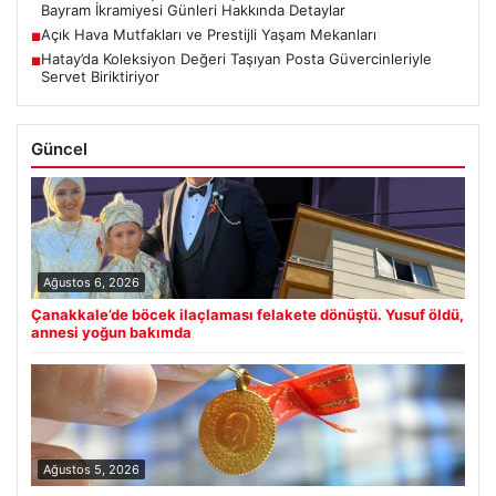
Bayram İkramiyesi Günleri Hakkında Detaylar
Açık Hava Mutfakları ve Prestijli Yaşam Mekanları
■
Hatay’da Koleksiyon Değeri Taşıyan Posta Güvercinleriyle
■
Servet Biriktiriyor
Güncel
Ağustos 6, 2026
Çanakkale’de böcek ilaçlaması felakete dönüştü. Yusuf öldü,
annesi yoğun bakımda
Ağustos 5, 2026