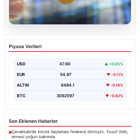
05.08.2026
Altın fiyatları canlı 8 Nisan 2026: Altın
Piyasa Verileri
fiyatları ne kadar oldu? Gram, çeyrek,
yarım ve cumhuriyet altını alış satış
fiyatları
USD
47.60
▲ +0.05%
EUR
54.97
▼ -0.11%
ALTIN
6484.1
▼ -0.18%
BTC
3062597
▼ -0.62%
Son Eklenen Haberler
Çanakkale’de böcek ilaçlaması felakete dönüştü. Yusuf öldü,
■
annesi yoğun bakımda