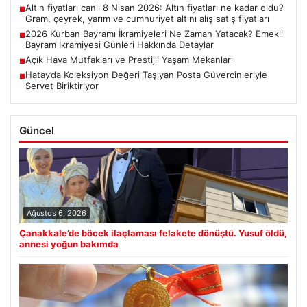
Altın fiyatları canlı 8 Nisan 2026: Altın fiyatları ne kadar oldu?
■
Gram, çeyrek, yarım ve cumhuriyet altını alış satış fiyatları
2026 Kurban Bayramı İkramiyeleri Ne Zaman Yatacak? Emekli
■
Bayram İkramiyesi Günleri Hakkında Detaylar
Açık Hava Mutfakları ve Prestijli Yaşam Mekanları
■
Hatay’da Koleksiyon Değeri Taşıyan Posta Güvercinleriyle
■
Servet Biriktiriyor
Güncel
Ağustos 6, 2026
Çanakkale’de böcek ilaçlaması felakete dönüştü. Yusuf öldü,
annesi yoğun bakımda