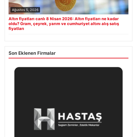
Ağustos 5, 2026
Altın fiyatları canlı 8 Nisan 2026: Altın fiyatları ne kadar
oldu? Gram, çeyrek, yarım ve cumhuriyet altını alış satış
fiyatları
Son Eklenen Firmalar