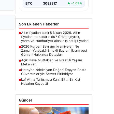
bayram ikramiyelerinin ne…
BTC
3082817
▲ +1.09%
Son Eklenen Haberler
Altın fiyatları canlı 8 Nisan 2026: Altın
■
fiyatları ne kadar oldu? Gram, çeyrek,
yarım ve cumhuriyet altını alış satış fiyatları
2026 Kurban Bayramı İkramiyeleri Ne
■
Zaman Yatacak? Emekli Bayram İkramiyesi
Günleri Hakkında Detaylar
Açık Hava Mutfakları ve Prestijli Yaşam
■
Mekanları
Hatay’da Koleksiyon Değeri Taşıyan Posta
■
Güvercinleriyle Servet Biriktiriyor
Laf Atma Tartışması Kanlı Bitti: Bir Kişi
■
Hayatını Kaybetti
Güncel