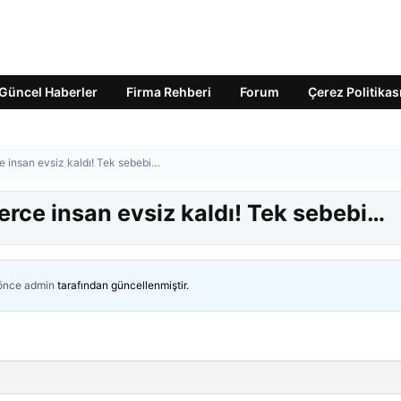
Güncel Haberler
Firma Rehberi
Forum
Çerez Politikas
ce insan evsiz kaldı! Tek sebebi…
lerce insan evsiz kaldı! Tek sebebi…
 önce
admin
tarafından güncellenmiştir.