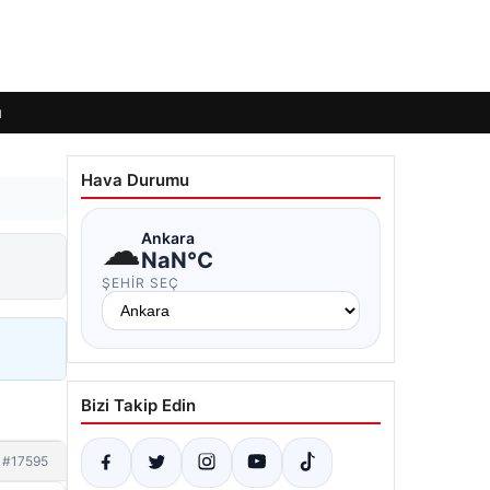
ı
Hava Durumu
☁
Ankara
NaN°C
ŞEHIR SEÇ
Bizi Takip Edin
#17595