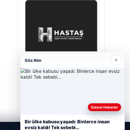
×
Göz Atın
Hastaş Beton
Mayıs 26, 2026
Güncel Haberler
Bir ülke kabusu yaşadı: Binlerce insan
evsiz kaldı! Tek sebebi…