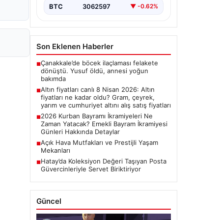
BTC
3062597
▼ -0.62%
Son Eklenen Haberler
Çanakkale’de böcek ilaçlaması felakete
■
dönüştü. Yusuf öldü, annesi yoğun
bakımda
Altın fiyatları canlı 8 Nisan 2026: Altın
■
fiyatları ne kadar oldu? Gram, çeyrek,
yarım ve cumhuriyet altını alış satış fiyatları
2026 Kurban Bayramı İkramiyeleri Ne
■
Zaman Yatacak? Emekli Bayram İkramiyesi
Günleri Hakkında Detaylar
Açık Hava Mutfakları ve Prestijli Yaşam
■
Mekanları
Hatay’da Koleksiyon Değeri Taşıyan Posta
■
Güvercinleriyle Servet Biriktiriyor
Güncel