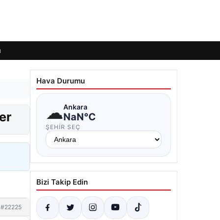
ı
Hava Durumu
☁
Ankara
er
NaN°C
ŞEHIR SEÇ
Bizi Takip Edin
#22225