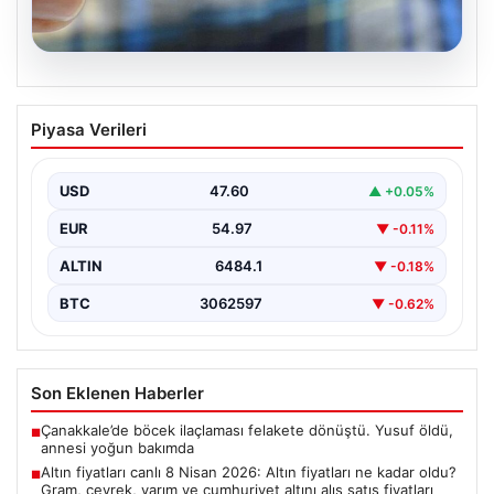
05.08.2026
Altın fiyatları canlı 8 Nisan 2026: Altın
Piyasa Verileri
fiyatları ne kadar oldu? Gram, çeyrek,
yarım ve cumhuriyet altını alış satış
fiyatları
USD
47.60
▲ +0.05%
EUR
54.97
▼ -0.11%
ALTIN
6484.1
▼ -0.18%
BTC
3062597
▼ -0.62%
Son Eklenen Haberler
Çanakkale’de böcek ilaçlaması felakete dönüştü. Yusuf öldü,
■
annesi yoğun bakımda
Altın fiyatları canlı 8 Nisan 2026: Altın fiyatları ne kadar oldu?
■
Gram, çeyrek, yarım ve cumhuriyet altını alış satış fiyatları