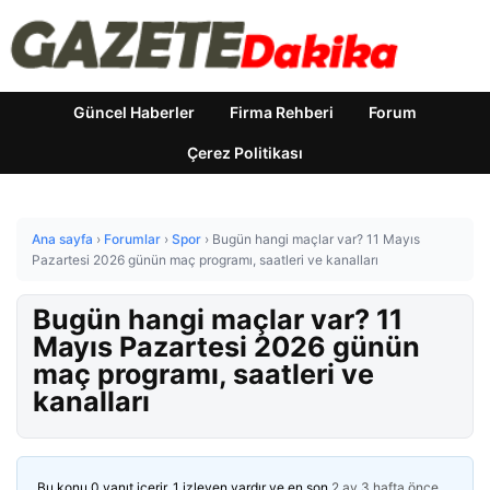
Güncel Haberler
Firma Rehberi
Forum
Çerez Politikası
Ana sayfa
›
Forumlar
›
Spor
›
Bugün hangi maçlar var? 11 Mayıs
Pazartesi 2026 günün maç programı, saatleri ve kanalları
Bugün hangi maçlar var? 11
Mayıs Pazartesi 2026 günün
maç programı, saatleri ve
kanalları
Bu konu 0 yanıt içerir, 1 izleyen vardır ve en son
2 ay 3 hafta önce