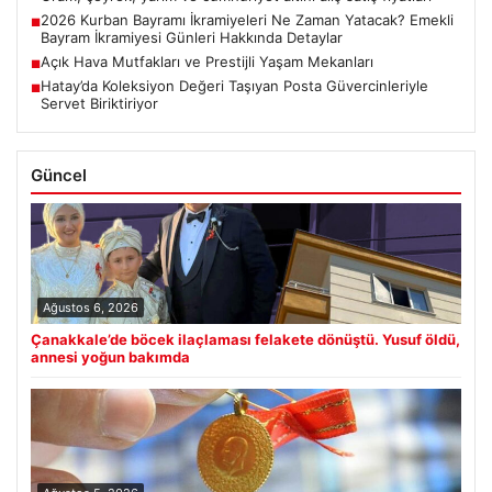
2026 Kurban Bayramı İkramiyeleri Ne Zaman Yatacak? Emekli
■
Bayram İkramiyesi Günleri Hakkında Detaylar
Açık Hava Mutfakları ve Prestijli Yaşam Mekanları
■
Hatay’da Koleksiyon Değeri Taşıyan Posta Güvercinleriyle
■
Servet Biriktiriyor
Güncel
Ağustos 6, 2026
Çanakkale’de böcek ilaçlaması felakete dönüştü. Yusuf öldü,
annesi yoğun bakımda