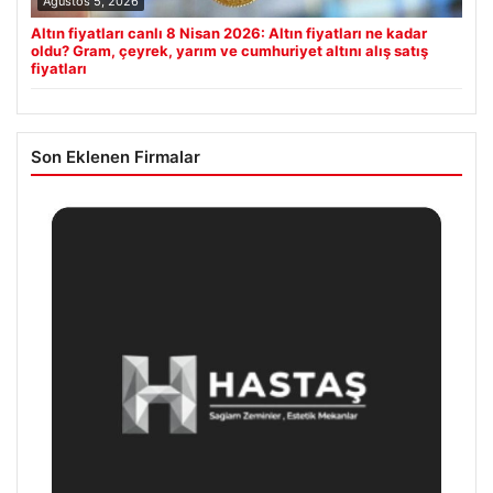
Ağustos 5, 2026
Altın fiyatları canlı 8 Nisan 2026: Altın fiyatları ne kadar
oldu? Gram, çeyrek, yarım ve cumhuriyet altını alış satış
fiyatları
Son Eklenen Firmalar