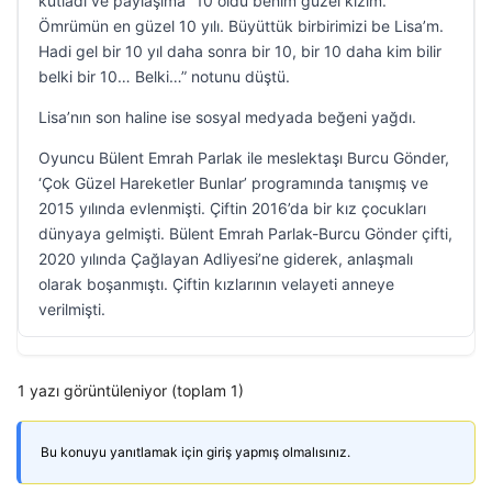
kutladı ve paylaşıma “10 oldu benim güzel kızım.
Ömrümün en güzel 10 yılı. Büyüttük birbirimizi be Lisa’m.
Hadi gel bir 10 yıl daha sonra bir 10, bir 10 daha kim bilir
belki bir 10… Belki…” notunu düştü.
Lisa’nın son haline ise sosyal medyada beğeni yağdı.
Oyuncu Bülent Emrah Parlak ile meslektaşı Burcu Gönder,
‘Çok Güzel Hareketler Bunlar’ programında tanışmış ve
2015 yılında evlenmişti. Çiftin 2016’da bir kız çocukları
dünyaya gelmişti. Bülent Emrah Parlak-Burcu Gönder çifti,
2020 yılında Çağlayan Adliyesi’ne giderek, anlaşmalı
olarak boşanmıştı. Çiftin kızlarının velayeti anneye
verilmişti.
1 yazı görüntüleniyor (toplam 1)
Bu konuyu yanıtlamak için giriş yapmış olmalısınız.