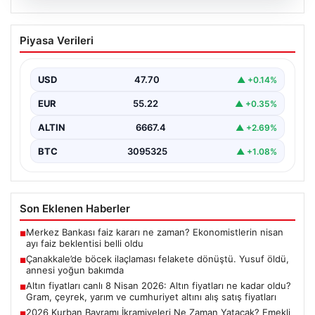
06.08.2026
Çanakkale’de böcek ilaçlaması felakete
Piyasa Verileri
dönüştü. Yusuf öldü, annesi yoğun
bakımda
USD
47.70
▲ +0.14%
EUR
55.22
▲ +0.35%
ALTIN
6667.4
▲ +2.69%
BTC
3095325
▲ +1.08%
Son Eklenen Haberler
Merkez Bankası faiz kararı ne zaman? Ekonomistlerin nisan
■
ayı faiz beklentisi belli oldu
Çanakkale’de böcek ilaçlaması felakete dönüştü. Yusuf öldü,
■
annesi yoğun bakımda
Altın fiyatları canlı 8 Nisan 2026: Altın fiyatları ne kadar oldu?
■
Gram, çeyrek, yarım ve cumhuriyet altını alış satış fiyatları
2026 Kurban Bayramı İkramiyeleri Ne Zaman Yatacak? Emekli
■