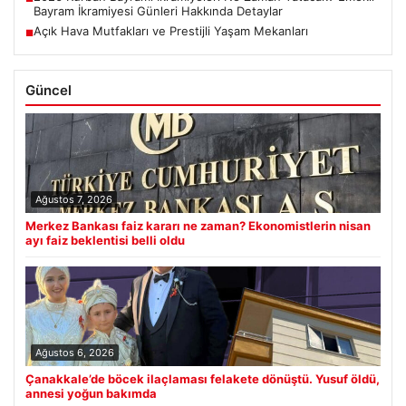
Bayram İkramiyesi Günleri Hakkında Detaylar
Açık Hava Mutfakları ve Prestijli Yaşam Mekanları
■
Güncel
Ağustos 7, 2026
Merkez Bankası faiz kararı ne zaman? Ekonomistlerin nisan
ayı faiz beklentisi belli oldu
Ağustos 6, 2026
Çanakkale’de böcek ilaçlaması felakete dönüştü. Yusuf öldü,
annesi yoğun bakımda