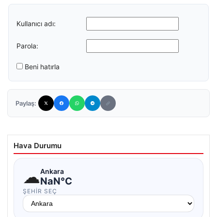
Kullanıcı adı:
Parola:
Beni hatırla
Paylaş:
Hava Durumu
☁
Ankara
NaN°C
ŞEHIR SEÇ