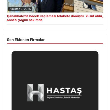
Ağustos 6, 2026
Çanakkale’de böcek ilaçlaması felakete dönüştü. Yusuf öldü,
annesi yoğun bakımda
Son Eklenen Firmalar