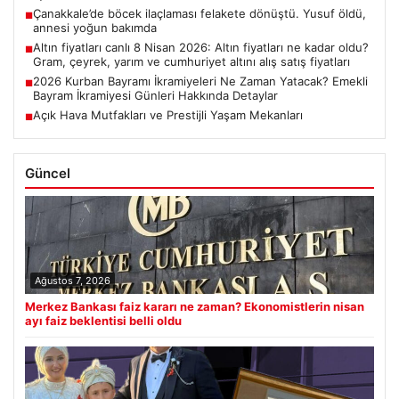
Çanakkale’de böcek ilaçlaması felakete dönüştü. Yusuf öldü,
■
annesi yoğun bakımda
Altın fiyatları canlı 8 Nisan 2026: Altın fiyatları ne kadar oldu?
■
Gram, çeyrek, yarım ve cumhuriyet altını alış satış fiyatları
2026 Kurban Bayramı İkramiyeleri Ne Zaman Yatacak? Emekli
■
Bayram İkramiyesi Günleri Hakkında Detaylar
Açık Hava Mutfakları ve Prestijli Yaşam Mekanları
■
Güncel
Ağustos 7, 2026
Merkez Bankası faiz kararı ne zaman? Ekonomistlerin nisan
ayı faiz beklentisi belli oldu