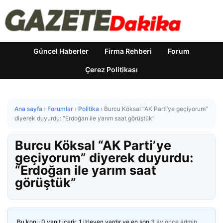
Güncel Haberler
Firma Rehberi
Forum
Çerez Politikası
Ana sayfa
›
Forumlar
›
Politika
›
Burcu Köksal “AK Parti’ye geçiyorum”
diyerek duyurdu: “Erdoğan ile yarım saat görüştük”
Burcu Köksal “AK Parti’ye
geçiyorum” diyerek duyurdu:
“Erdoğan ile yarım saat
görüştük”
Bu konu 0 yanıt içerir, 1 izleyen vardır ve en son
3 ay önce
admin