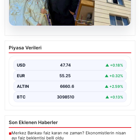
06.08.2026
Çanakkale’de böcek ilaçlaması felakete
Piyasa Verileri
dönüştü. Yusuf öldü, annesi yoğun
bakımda
USD
47.74
▲ +0.18%
EUR
55.25
▲ +0.32%
ALTIN
6660.6
▲ +2.59%
BTC
3098510
▲ +0.13%
Son Eklenen Haberler
Merkez Bankası faiz kararı ne zaman? Ekonomistlerin nisan
■
ayı faiz beklentisi belli oldu