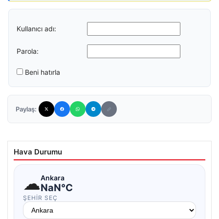
Kullanıcı adı:
Parola:
Beni hatırla
Paylaş:
Hava Durumu
☁
Ankara
NaN°C
ŞEHIR SEÇ