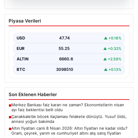
06.08.2026
Çanakkale’de böcek ilaçlaması felakete
Piyasa Verileri
dönüştü. Yusuf öldü, annesi yoğun
bakımda
USD
47.74
▲ +0.18%
EUR
55.25
▲ +0.32%
ALTIN
6660.6
▲ +2.59%
BTC
3098510
▲ +0.13%
Son Eklenen Haberler
Merkez Bankası faiz kararı ne zaman? Ekonomistlerin nisan
■
ayı faiz beklentisi belli oldu
Çanakkale’de böcek ilaçlaması felakete dönüştü. Yusuf öldü,
■
annesi yoğun bakımda
Altın fiyatları canlı 8 Nisan 2026: Altın fiyatları ne kadar oldu?
■
Gram, çeyrek, yarım ve cumhuriyet altını alış satış fiyatları