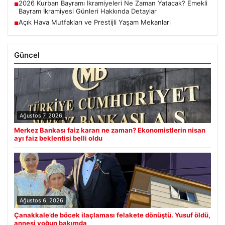
2026 Kurban Bayramı İkramiyeleri Ne Zaman Yatacak? Emekli
■
Bayram İkramiyesi Günleri Hakkında Detaylar
Açık Hava Mutfakları ve Prestijli Yaşam Mekanları
■
Güncel
Ağustos 7, 2026
Merkez Bankası faiz kararı ne zaman? Ekonomistlerin nisan
ayı faiz beklentisi belli oldu
Ağustos 6, 2026
Çanakkale’de böcek ilaçlaması felakete dönüştü. Yusuf öldü,
annesi yoğun bakımda