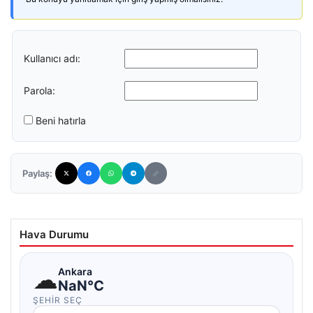
Kullanıcı adı:
Parola:
Beni hatırla
Paylaş:
Hava Durumu
☁
Ankara
NaN°C
ŞEHIR SEÇ