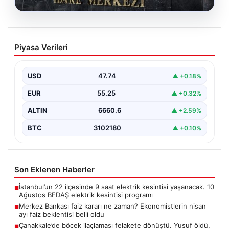
07.08.2026
Merkez Bankası faiz kararı ne zaman?
Piyasa Verileri
Ekonomistlerin nisan ayı faiz beklentisi
belli oldu
USD
47.74
▲ +0.18%
EUR
55.25
▲ +0.32%
ALTIN
6660.6
▲ +2.59%
BTC
3102180
▲ +0.10%
Son Eklenen Haberler
İstanbul’un 22 ilçesinde 9 saat elektrik kesintisi yaşanacak. 10
■
Ağustos BEDAŞ elektrik kesintisi programı
Merkez Bankası faiz kararı ne zaman? Ekonomistlerin nisan
■
ayı faiz beklentisi belli oldu
Çanakkale’de böcek ilaçlaması felakete dönüştü. Yusuf öldü,
■