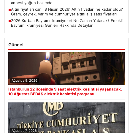
annesi yoğun bakımda
Altın fiyatları canlı 8 Nisan 2026: Altın fiyatları ne kadar oldu?
■
Gram, çeyrek, yarım ve cumhuriyet altını alış satış fiyatları
2026 Kurban Bayramı İkramiyeleri Ne Zaman Yatacak? Emekli
■
Bayram İkramiyesi Günleri Hakkında Detaylar
Güncel
Ağustos 9, 2026
İstanbul’un 22 ilçesinde 9 saat elektrik kesintisi yaşanacak.
10 Ağustos BEDAŞ elektrik kesintisi programı
Ağustos 7, 2026