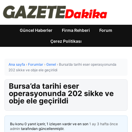
Güncel Haberler
Firma Rehberi
Forum
Çerez Politikası
Ana sayfa
›
Forumlar
›
Genel
›
Bursa’da tarihi eser operasyonunda
202 sikke ve obje ele geçirildi
Bursa’da tarihi eser
operasyonunda 202 sikke ve
obje ele geçirildi
Bu konu 0 yanıt içerir, 1 izleyen vardır ve en son
1 ay 3 hafta önce
admin
tarafından güncellenmiştir.