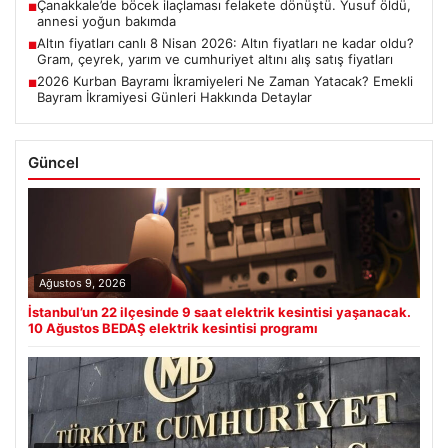
Çanakkale’de böcek ilaçlaması felakete dönüştü. Yusuf öldü,
■
annesi yoğun bakımda
Altın fiyatları canlı 8 Nisan 2026: Altın fiyatları ne kadar oldu?
■
Gram, çeyrek, yarım ve cumhuriyet altını alış satış fiyatları
2026 Kurban Bayramı İkramiyeleri Ne Zaman Yatacak? Emekli
■
Bayram İkramiyesi Günleri Hakkında Detaylar
Güncel
Ağustos 9, 2026
İstanbul’un 22 ilçesinde 9 saat elektrik kesintisi yaşanacak.
10 Ağustos BEDAŞ elektrik kesintisi programı