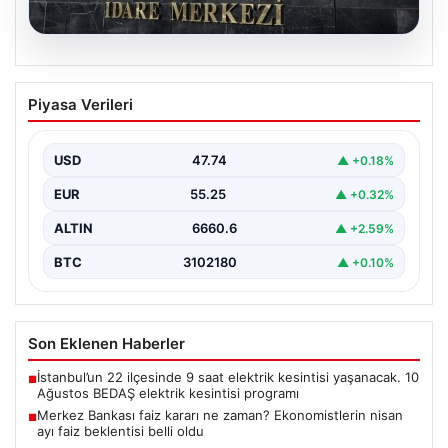
07.08.2026
Merkez Bankası faiz kararı ne zaman?
Piyasa Verileri
Ekonomistlerin nisan ayı faiz beklentisi
belli oldu
USD
47.74
▲ +0.18%
EUR
55.25
▲ +0.32%
ALTIN
6660.6
▲ +2.59%
BTC
3102180
▲ +0.10%
Son Eklenen Haberler
İstanbul’un 22 ilçesinde 9 saat elektrik kesintisi yaşanacak. 10
■
Ağustos BEDAŞ elektrik kesintisi programı
Merkez Bankası faiz kararı ne zaman? Ekonomistlerin nisan
■
ayı faiz beklentisi belli oldu