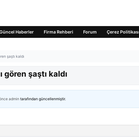
Güncel Haberler
Firma Rehberi
Forum
Çerez Politikas
ren şaştı kaldı
ı gören şaştı kaldı
 önce
admin
tarafından güncellenmiştir.