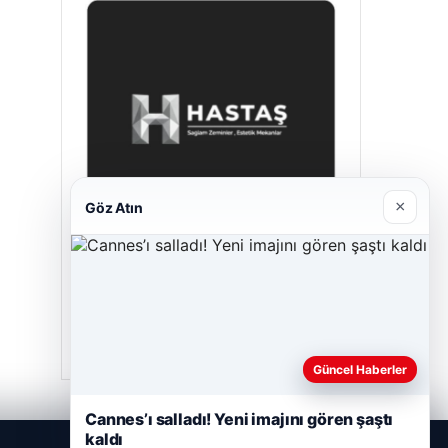
×
Göz Atın
Hastaş Beton
Mayıs 26, 2026
Güncel Haberler
Cannes’ı salladı! Yeni imajını gören şaştı
kaldı