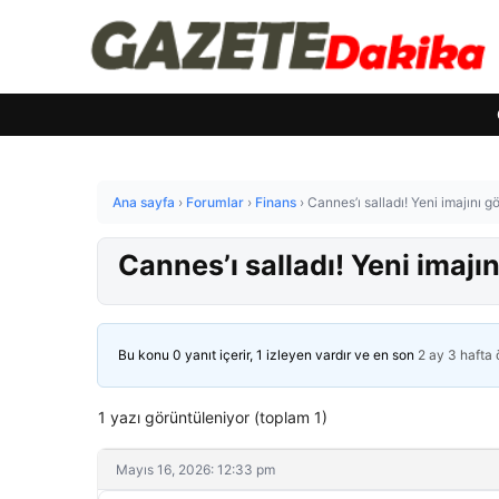
Ana sayfa
›
Forumlar
›
Finans
›
Cannes’ı salladı! Yeni imajını gö
Cannes’ı salladı! Yeni imajın
Bu konu 0 yanıt içerir, 1 izleyen vardır ve en son
2 ay 3 hafta
1 yazı görüntüleniyor (toplam 1)
Mayıs 16, 2026: 12:33 pm