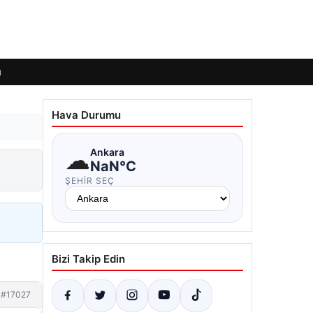
ı
Hava Durumu
☁
Ankara
NaN°C
ŞEHIR SEÇ
Bizi Takip Edin
#17027