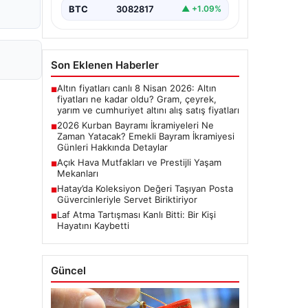
bayram ikramiyelerinin ne…
BTC
3082817
▲ +1.09%
Son Eklenen Haberler
Altın fiyatları canlı 8 Nisan 2026: Altın
■
fiyatları ne kadar oldu? Gram, çeyrek,
yarım ve cumhuriyet altını alış satış fiyatları
2026 Kurban Bayramı İkramiyeleri Ne
■
Zaman Yatacak? Emekli Bayram İkramiyesi
Günleri Hakkında Detaylar
Açık Hava Mutfakları ve Prestijli Yaşam
■
Mekanları
Hatay’da Koleksiyon Değeri Taşıyan Posta
■
Güvercinleriyle Servet Biriktiriyor
Laf Atma Tartışması Kanlı Bitti: Bir Kişi
■
Hayatını Kaybetti
Güncel