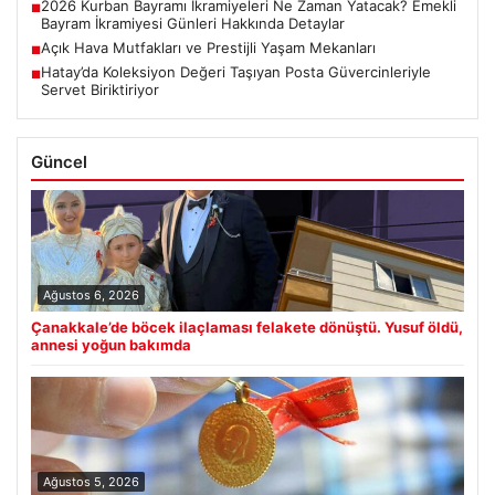
2026 Kurban Bayramı İkramiyeleri Ne Zaman Yatacak? Emekli
■
Bayram İkramiyesi Günleri Hakkında Detaylar
Açık Hava Mutfakları ve Prestijli Yaşam Mekanları
■
Hatay’da Koleksiyon Değeri Taşıyan Posta Güvercinleriyle
■
Servet Biriktiriyor
Güncel
Ağustos 6, 2026
Çanakkale’de böcek ilaçlaması felakete dönüştü. Yusuf öldü,
annesi yoğun bakımda
Ağustos 5, 2026