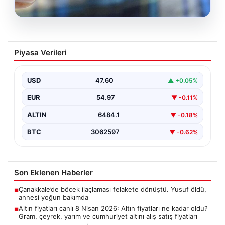
05.08.2026
Altın fiyatları canlı 8 Nisan 2026: Altın
Piyasa Verileri
fiyatları ne kadar oldu? Gram, çeyrek,
yarım ve cumhuriyet altını alış satış
fiyatları
USD
47.60
▲ +0.05%
EUR
54.97
▼ -0.11%
ALTIN
6484.1
▼ -0.18%
BTC
3062597
▼ -0.62%
Son Eklenen Haberler
Çanakkale’de böcek ilaçlaması felakete dönüştü. Yusuf öldü,
■
annesi yoğun bakımda
Altın fiyatları canlı 8 Nisan 2026: Altın fiyatları ne kadar oldu?
■
Gram, çeyrek, yarım ve cumhuriyet altını alış satış fiyatları