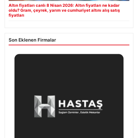
Altın fiyatları canlı 8 Nisan 2026: Altın fiyatları ne kadar
oldu? Gram, çeyrek, yarım ve cumhuriyet altını alış satış
fiyatları
Son Eklenen Firmalar