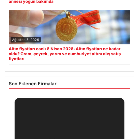
annesi yoğun bakımda
Ağustos 5, 2026
Altın fiyatları canlı 8 Nisan 2026: Altın fiyatları ne kadar
oldu? Gram, çeyrek, yarım ve cumhuriyet altını alış satış
fiyatları
Son Eklenen Firmalar