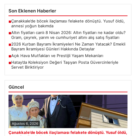
Son Eklenen Haberler
Çanakkale’de böcek ilaçlaması felakete dönüştü. Yusuf öldü,
■
annesi yoğun bakımda
Altın fiyatları canlı 8 Nisan 2026: Altın fiyatları ne kadar oldu?
■
Gram, çeyrek, yarım ve cumhuriyet altını alış satış fiyatları
2026 Kurban Bayramı İkramiyeleri Ne Zaman Yatacak? Emekli
■
Bayram İkramiyesi Günleri Hakkında Detaylar
Açık Hava Mutfakları ve Prestijli Yaşam Mekanları
■
Hatay’da Koleksiyon Değeri Taşıyan Posta Güvercinleriyle
■
Servet Biriktiriyor
Güncel
Ağustos 6, 2026
Çanakkale’de böcek ilaçlaması felakete dönüştü. Yusuf öldü,