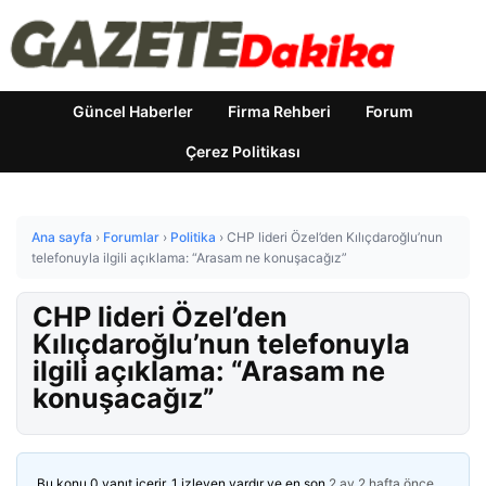
Güncel Haberler
Firma Rehberi
Forum
Çerez Politikası
Ana sayfa
›
Forumlar
›
Politika
›
CHP lideri Özel’den Kılıçdaroğlu’nun
telefonuyla ilgili açıklama: “Arasam ne konuşacağız”
CHP lideri Özel’den
Kılıçdaroğlu’nun telefonuyla
ilgili açıklama: “Arasam ne
konuşacağız”
Bu konu 0 yanıt içerir, 1 izleyen vardır ve en son
2 ay 2 hafta önce