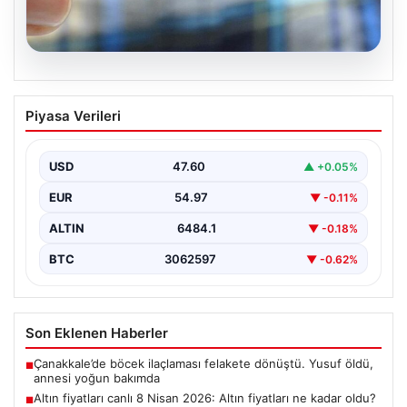
05.08.2026
Altın fiyatları canlı 8 Nisan 2026: Altın
Piyasa Verileri
fiyatları ne kadar oldu? Gram, çeyrek,
yarım ve cumhuriyet altını alış satış
fiyatları
USD
47.60
▲ +0.05%
EUR
54.97
▼ -0.11%
ALTIN
6484.1
▼ -0.18%
BTC
3062597
▼ -0.62%
Son Eklenen Haberler
Çanakkale’de böcek ilaçlaması felakete dönüştü. Yusuf öldü,
■
annesi yoğun bakımda
Altın fiyatları canlı 8 Nisan 2026: Altın fiyatları ne kadar oldu?
■