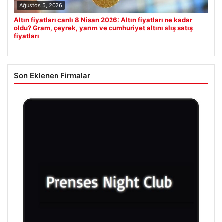
Ağustos 5, 2026
Altın fiyatları canlı 8 Nisan 2026: Altın fiyatları ne kadar
oldu? Gram, çeyrek, yarım ve cumhuriyet altını alış satış
fiyatları
Son Eklenen Firmalar