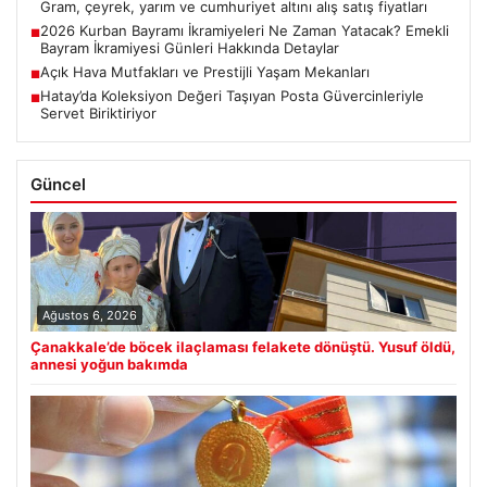
Gram, çeyrek, yarım ve cumhuriyet altını alış satış fiyatları
2026 Kurban Bayramı İkramiyeleri Ne Zaman Yatacak? Emekli
■
Bayram İkramiyesi Günleri Hakkında Detaylar
Açık Hava Mutfakları ve Prestijli Yaşam Mekanları
■
Hatay’da Koleksiyon Değeri Taşıyan Posta Güvercinleriyle
■
Servet Biriktiriyor
Güncel
Ağustos 6, 2026
Çanakkale’de böcek ilaçlaması felakete dönüştü. Yusuf öldü,
annesi yoğun bakımda