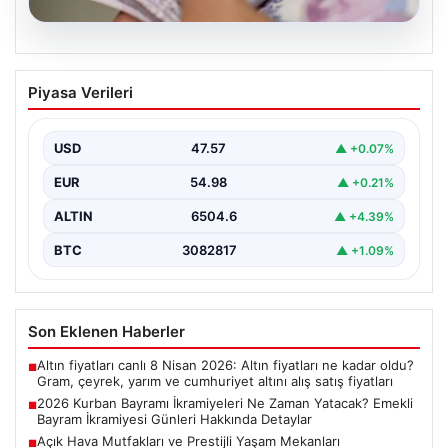
04.08.2026
2026 Kurban Bayramı İkramiyeleri Ne
Piyasa Verileri
Zaman Yatacak? Emekli Bayram
İkramiyesi Günleri Hakkında Detaylar
USD
47.57
▲ +0.07%
2026 yılı Kurban Bayramı'nın yaklaşmasıyla birlikte,
milyonlarca emekli vatandaşın odak noktası bayram
EUR
54.98
▲ +0.21%
ikramiyelerinin ne…
ALTIN
6504.6
▲ +4.39%
BTC
3082817
▲ +1.09%
Son Eklenen Haberler
Altın fiyatları canlı 8 Nisan 2026: Altın fiyatları ne kadar oldu?
■
Gram, çeyrek, yarım ve cumhuriyet altını alış satış fiyatları
2026 Kurban Bayramı İkramiyeleri Ne Zaman Yatacak? Emekli
■
Bayram İkramiyesi Günleri Hakkında Detaylar
Açık Hava Mutfakları ve Prestijli Yaşam Mekanları
■