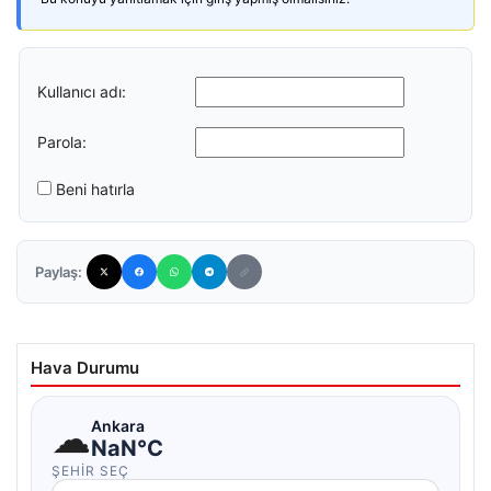
Kullanıcı adı:
Parola:
Beni hatırla
Paylaş:
Hava Durumu
☁
Ankara
NaN°C
ŞEHIR SEÇ