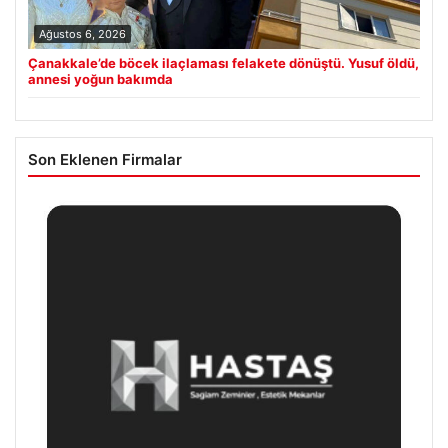
Ağustos 6, 2026
Çanakkale’de böcek ilaçlaması felakete dönüştü. Yusuf öldü,
annesi yoğun bakımda
Son Eklenen Firmalar