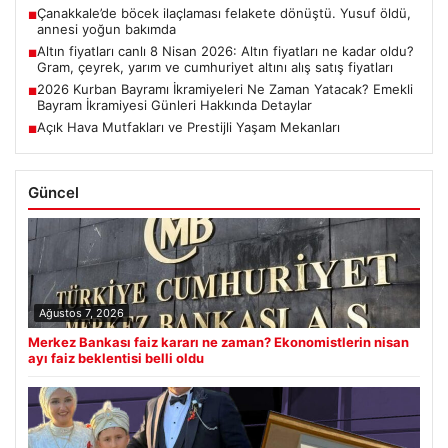
Çanakkale’de böcek ilaçlaması felakete dönüştü. Yusuf öldü,
■
annesi yoğun bakımda
Altın fiyatları canlı 8 Nisan 2026: Altın fiyatları ne kadar oldu?
■
Gram, çeyrek, yarım ve cumhuriyet altını alış satış fiyatları
2026 Kurban Bayramı İkramiyeleri Ne Zaman Yatacak? Emekli
■
Bayram İkramiyesi Günleri Hakkında Detaylar
Açık Hava Mutfakları ve Prestijli Yaşam Mekanları
■
Güncel
Ağustos 7, 2026
Merkez Bankası faiz kararı ne zaman? Ekonomistlerin nisan
ayı faiz beklentisi belli oldu