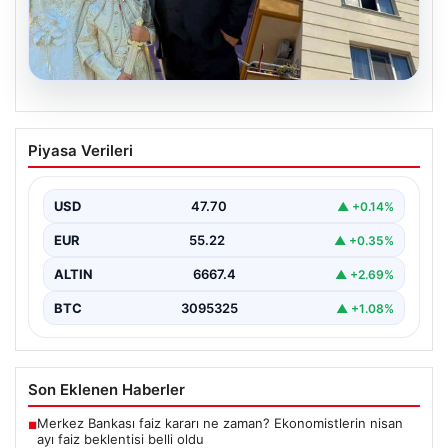
06.08.2026
Çanakkale’de böcek ilaçlaması felakete
Piyasa Verileri
dönüştü. Yusuf öldü, annesi yoğun
bakımda
USD
47.70
▲ +0.14%
EUR
55.22
▲ +0.35%
ALTIN
6667.4
▲ +2.69%
BTC
3095325
▲ +1.08%
Son Eklenen Haberler
Merkez Bankası faiz kararı ne zaman? Ekonomistlerin nisan
■
ayı faiz beklentisi belli oldu