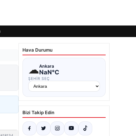
ı
Hava Durumu
☁
Ankara
NaN°C
ŞEHIR SEÇ
Bizi Takip Edin
#18134