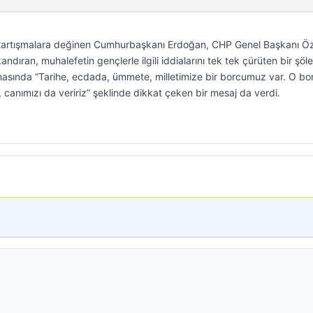
gili tartışmalara değinen Cumhurbaşkanı Erdoğan, CHP Genel Başkanı Ö
ndıran, muhalefetin gençlerle ilgili iddialarını tek tek çürüten bir şöl
masında “Tarihe, ecdada, ümmete, milletimize bir borcumuz var. O bo
canımızı da veririz” şeklinde dikkat çeken bir mesaj da verdi.