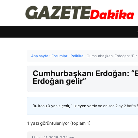
Ana sayfa
›
Forumlar
›
Politika
›
Cumhurbaşkanı Erdoğan: “Bir T
Cumhurbaşkanı Erdoğan: “Bi
Erdoğan gelir”
Bu konu 0 yanıt içerir, 1 izleyen vardır ve en son
2 ay 2 hafta
1 yazı görüntüleniyor (toplam 1)
Mayıs 21, 2026: 2:34 pm