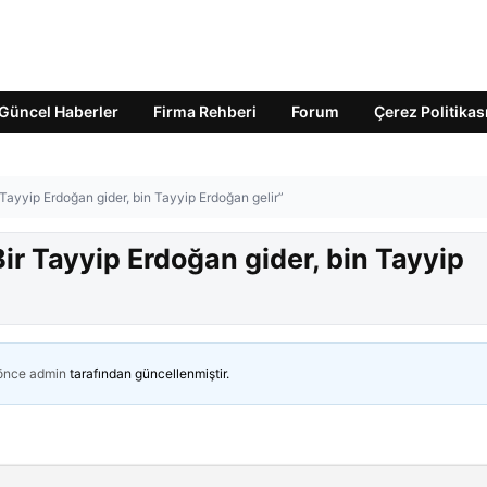
Güncel Haberler
Firma Rehberi
Forum
Çerez Politikas
ayyip Erdoğan gider, bin Tayyip Erdoğan gelir”
r Tayyip Erdoğan gider, bin Tayyip
 önce
admin
tarafından güncellenmiştir.