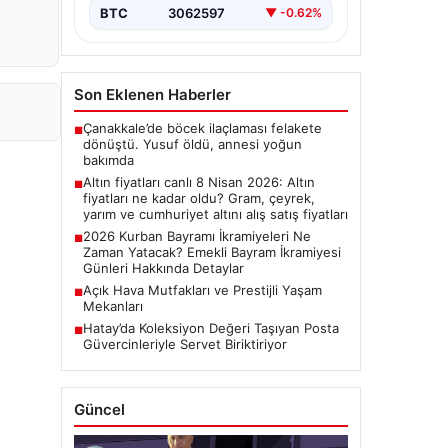
BTC
3062597
▼ -0.62%
Son Eklenen Haberler
Çanakkale’de böcek ilaçlaması felakete
■
dönüştü. Yusuf öldü, annesi yoğun
bakımda
Altın fiyatları canlı 8 Nisan 2026: Altın
■
fiyatları ne kadar oldu? Gram, çeyrek,
yarım ve cumhuriyet altını alış satış fiyatları
2026 Kurban Bayramı İkramiyeleri Ne
■
Zaman Yatacak? Emekli Bayram İkramiyesi
Günleri Hakkında Detaylar
Açık Hava Mutfakları ve Prestijli Yaşam
■
Mekanları
Hatay’da Koleksiyon Değeri Taşıyan Posta
■
Güvercinleriyle Servet Biriktiriyor
Güncel