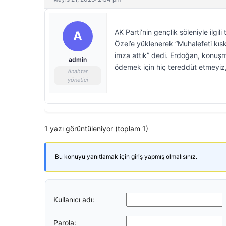
AK Parti’nin gençlik şöleniyle il
A
Özel’e yüklenerek “Muhalefeti kıska
imza attık” dedi. Erdoğan, konuş
admin
ödemek için hiç tereddüt etmeyiz, 
Anahtar
yönetici
1 yazı görüntüleniyor (toplam 1)
Bu konuyu yanıtlamak için giriş yapmış olmalısınız.
Kullanıcı adı:
Parola: