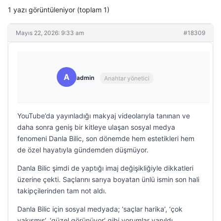
1 yazı görüntüleniyor (toplam 1)
Mayıs 22, 2026: 9:33 am
#18309
A
admin
Anahtar yönetici
YouTube’da yayınladığı makyaj videolarıyla tanınan ve
daha sonra geniş bir kitleye ulaşan sosyal medya
fenomeni Danla Bilic, son dönemde hem estetikleri hem
de özel hayatıyla gündemden düşmüyor.
Danla Bilic şimdi de yaptığı imaj değişikliğiyle dikkatleri
üzerine çekti. Saçlarını sarıya boyatan ünlü ismin son hali
takipçilerinden tam not aldı.
Danla Bilic için sosyal medyada; ‘saçlar harika’, ‘çok
yakışmış’, ‘güzel görünüyor’ gibi yorumlar yapıldı.