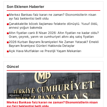
Son Eklenen Haberler
Merkez Bankası faiz kararı ne zaman? Ekonomistlerin nisan
■
ayı faiz beklentisi belli oldu
Çanakkale’de böcek ilaçlaması felakete dönüştü. Yusuf öldü,
■
annesi yoğun bakımda
Altın fiyatları canlı 8 Nisan 2026: Altın fiyatları ne kadar oldu?
■
Gram, çeyrek, yarım ve cumhuriyet altını alış satış fiyatları
2026 Kurban Bayramı İkramiyeleri Ne Zaman Yatacak? Emekli
■
Bayram İkramiyesi Günleri Hakkında Detaylar
Açık Hava Mutfakları ve Prestijli Yaşam Mekanları
■
Güncel
Ağustos 7, 2026
Merkez Bankası faiz kararı ne zaman? Ekonomistlerin nisan
ayı faiz beklentisi belli oldu