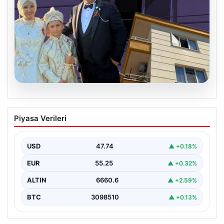
06.08.2026
Çanakkale’de böcek ilaçlaması felakete
Piyasa Verileri
dönüştü. Yusuf öldü, annesi yoğun
bakımda
USD
47.74
▲ +0.18%
EUR
55.25
▲ +0.32%
ALTIN
6660.6
▲ +2.59%
BTC
3098510
▲ +0.13%