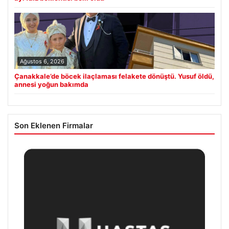
Ağustos 6, 2026
Çanakkale’de böcek ilaçlaması felakete dönüştü. Yusuf öldü,
annesi yoğun bakımda
Son Eklenen Firmalar