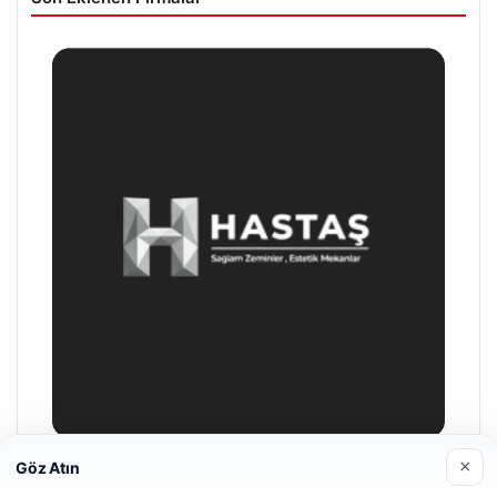
×
Göz Atın
Prenses Night Club