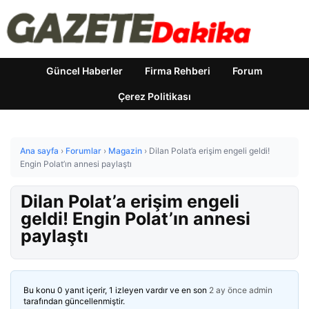
Güncel Haberler
Firma Rehberi
Forum
Çerez Politikası
Ana sayfa
›
Forumlar
›
Magazin
›
Dilan Polat’a erişim engeli geldi!
Engin Polat’ın annesi paylaştı
Dilan Polat’a erişim engeli
geldi! Engin Polat’ın annesi
paylaştı
Bu konu 0 yanıt içerir, 1 izleyen vardır ve en son
2 ay önce
admin
tarafından güncellenmiştir.