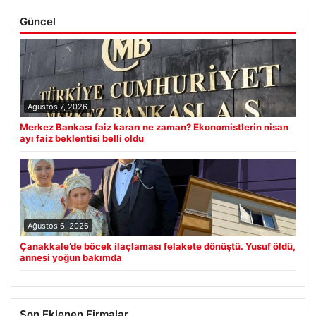
Güncel
Ağustos 7, 2026
Merkez Bankası faiz kararı ne zaman? Ekonomistlerin nisan
ayı faiz beklentisi belli oldu
Ağustos 6, 2026
Çanakkale’de böcek ilaçlaması felakete dönüştü. Yusuf öldü,
annesi yoğun bakımda
Son Eklenen Firmalar