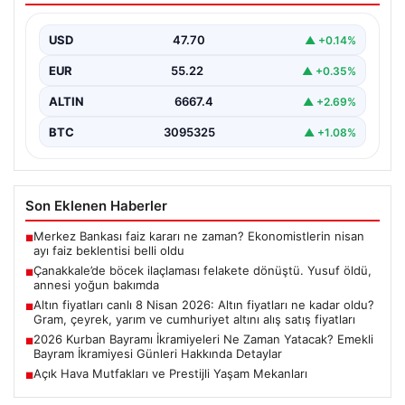
bakımda
USD
47.70
▲ +0.14%
EUR
55.22
▲ +0.35%
ALTIN
6667.4
▲ +2.69%
BTC
3095325
▲ +1.08%
Son Eklenen Haberler
Merkez Bankası faiz kararı ne zaman? Ekonomistlerin nisan
■
ayı faiz beklentisi belli oldu
Çanakkale’de böcek ilaçlaması felakete dönüştü. Yusuf öldü,
■
annesi yoğun bakımda
Altın fiyatları canlı 8 Nisan 2026: Altın fiyatları ne kadar oldu?
■
Gram, çeyrek, yarım ve cumhuriyet altını alış satış fiyatları
2026 Kurban Bayramı İkramiyeleri Ne Zaman Yatacak? Emekli
■
Bayram İkramiyesi Günleri Hakkında Detaylar
Açık Hava Mutfakları ve Prestijli Yaşam Mekanları
■