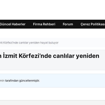
Güncel Haberler
Firma Rehberi
Forum
Çerez Politikas
t Körfezi’nde canlılar yeniden hayat buluyor
İzmit Körfezi’nde canlılar yeniden
min
tarafından güncellenmiştir.