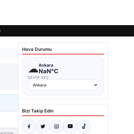
ı
Hava Durumu
☁
Ankara
NaN°C
ŞEHIR SEÇ
Bizi Takip Edin
#21206