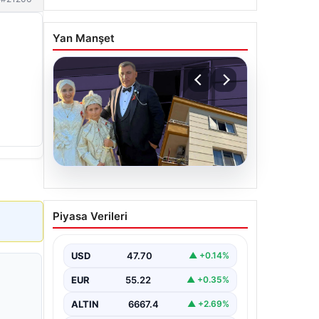
Yan Manşet
06.08.2026
Çanakkale’de böcek
Piyasa Verileri
ilaçlaması felakete
dönüştü. Yusuf öldü,
annesi yoğun bakımda
USD
47.70
▲ +0.14%
EUR
55.22
▲ +0.35%
ALTIN
6667.4
▲ +2.69%