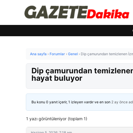
Ana sayfa
›
Forumlar
›
Genel
›
Dip çamurundan temizlenen İzmi
Dip çamurundan temizlenen 
hayat buluyor
Bu konu 0 yanıt içerir, 1 izleyen vardır ve en son
2 ay önce
ad
1 yazı görüntüleniyor (toplam 1)
Haziran 5, 2026: 7:18 am