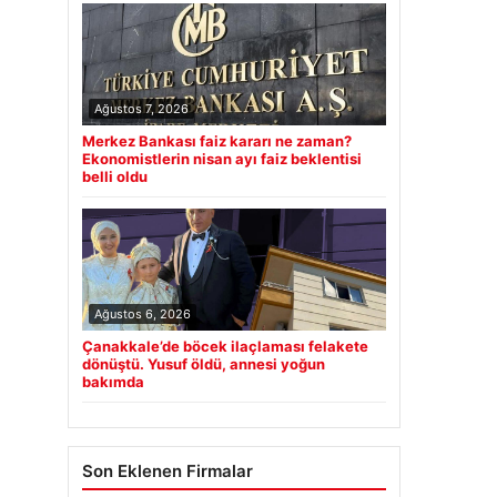
Ağustos 7, 2026
Merkez Bankası faiz kararı ne zaman?
Ekonomistlerin nisan ayı faiz beklentisi
belli oldu
Ağustos 6, 2026
Çanakkale’de böcek ilaçlaması felakete
dönüştü. Yusuf öldü, annesi yoğun
bakımda
Son Eklenen Firmalar