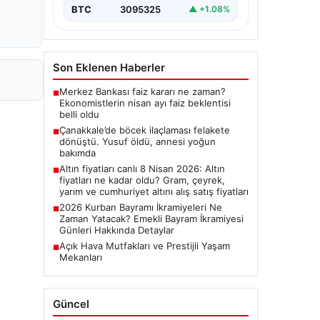
BTC
3095325
▲ +1.08%
Son Eklenen Haberler
Merkez Bankası faiz kararı ne zaman?
■
Ekonomistlerin nisan ayı faiz beklentisi
belli oldu
Çanakkale’de böcek ilaçlaması felakete
■
dönüştü. Yusuf öldü, annesi yoğun
bakımda
Altın fiyatları canlı 8 Nisan 2026: Altın
■
fiyatları ne kadar oldu? Gram, çeyrek,
yarım ve cumhuriyet altını alış satış fiyatları
2026 Kurban Bayramı İkramiyeleri Ne
■
Zaman Yatacak? Emekli Bayram İkramiyesi
Günleri Hakkında Detaylar
Açık Hava Mutfakları ve Prestijli Yaşam
■
Mekanları
Güncel